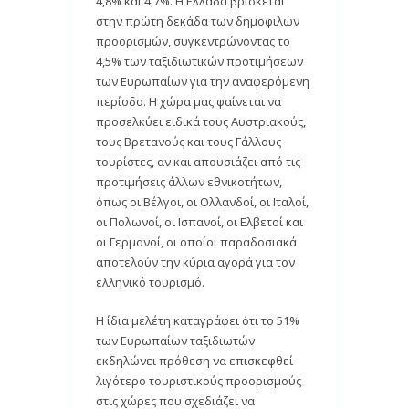
4,8% και 4,7%. Η Ελλάδα βρίσκεται
στην πρώτη δεκάδα των δημοφιλών
προορισμών, συγκεντρώνοντας το
4,5% των ταξιδιωτικών προτιμήσεων
των Ευρωπαίων για την αναφερόμενη
περίοδο. Η χώρα μας φαίνεται να
προσελκύει ειδικά τους Αυστριακούς,
τους Βρετανούς και τους Γάλλους
τουρίστες, αν και απουσιάζει από τις
προτιμήσεις άλλων εθνικοτήτων,
όπως οι Βέλγοι, οι Ολλανδοί, οι Ιταλοί,
οι Πολωνοί, οι Ισπανοί, οι Ελβετοί και
οι Γερμανοί, οι οποίοι παραδοσιακά
αποτελούν την κύρια αγορά για τον
ελληνικό τουρισμό.
Η ίδια μελέτη καταγράφει ότι το 51%
των Ευρωπαίων ταξιδιωτών
εκδηλώνει πρόθεση να επισκεφθεί
λιγότερο τουριστικούς προορισμούς
στις χώρες που σχεδιάζει να