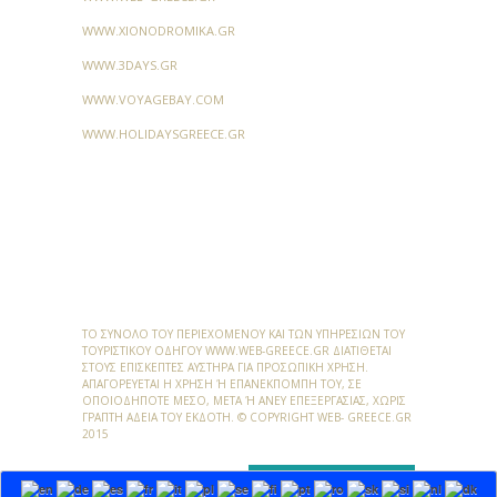
WWW.XIONODROMIKA.GR
WWW.3DAYS.GR
WWW.VOYAGEBAY.COM
WWW.HOLIDAYSGREECE.GR
ΤΟ ΣΎΝΟΛΟ ΤΟΥ ΠΕΡΙΕΧΟΜΈΝΟΥ ΚΑΙ ΤΩΝ ΥΠΗΡΕΣΙΏΝ ΤΟΥ
ΤΟΥΡΙΣΤΙΚΟΎ ΟΔΗΓΟΎ
WWW.WEB-GREECE.GR
ΔΙΑΤΊΘΕΤΑΙ
ΣΤΟΥΣ ΕΠΙΣΚΈΠΤΕΣ ΑΥΣΤΗΡΆ ΓΙΑ ΠΡΟΣΩΠΙΚΉ ΧΡΉΣΗ.
ΑΠΑΓΟΡΕΎΕΤΑΙ Η ΧΡΉΣΗ Ή ΕΠΑΝΕΚΠΟΜΠΉ ΤΟΥ, ΣΕ Ο
ΠΟΙΟΔΉΠΟΤΕ ΜΈΣΟ, ΜΕΤΆ Ή ΆΝΕΥ ΕΠΕΞΕΡΓΑΣΊΑΣ, ΧΩΡΊΣ ΓΡ
ΑΠΤΉ ΆΔΕΙΑ ΤΟΥ ΕΚΔΌΤΗ. © COPYRIGHT WEB- GREECE.GR 20
15