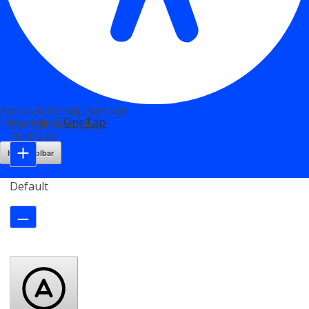
Accessibility Adjustments
Powered by
OneTap
Content Modules
Font Size
Hide Toolbar
Default