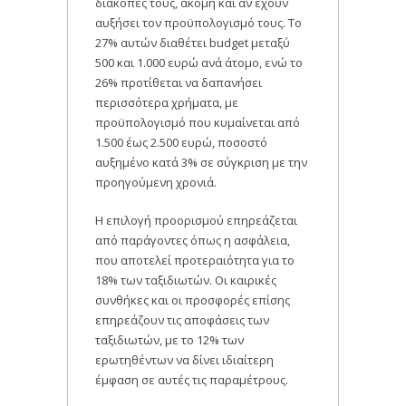
διακοπές τους, ακόμη και αν έχουν
αυξήσει τον προϋπολογισμό τους. Το
27% αυτών διαθέτει budget μεταξύ
500 και 1.000 ευρώ ανά άτομο, ενώ το
26% προτίθεται να δαπανήσει
περισσότερα χρήματα, με
προϋπολογισμό που κυμαίνεται από
1.500 έως 2.500 ευρώ, ποσοστό
αυξημένο κατά 3% σε σύγκριση με την
προηγούμενη χρονιά.
Η επιλογή προορισμού επηρεάζεται
από παράγοντες όπως η ασφάλεια,
που αποτελεί προτεραιότητα για το
18% των ταξιδιωτών. Οι καιρικές
συνθήκες και οι προσφορές επίσης
επηρεάζουν τις αποφάσεις των
ταξιδιωτών, με το 12% των
ερωτηθέντων να δίνει ιδιαίτερη
έμφαση σε αυτές τις παραμέτρους.