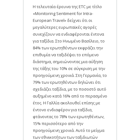
Η τελευταία έρευνα της ETC με τίτλο
«Monitoring Sentiment for Intra-
European Travel» δείχνει ότι οι
μεγαλύτερες ευρωπαϊκές αγορές
συνεχίζουν να ενδιαφέρονται έντονα
για ταξίδια. Στο Ηνωμένο Βασίλειο, το
84% των ερωτηθέντων εκφράζει την
επιθυμία να ταξιδέψει το επόμενο
διάστημα, σημειώνοντας μια αύξηση
της τάξης του 10% σε σύγκριση με την
προηγούμενη χρονιά. Στη Γερμανία, το
79% των ερωτηθέντων δηλώνει ότι
σχεδιάζει ταξίδια, με το ποσοστό αυτό
αυξημένο κατά 16% από το περασμένο
έτος. Η Γαλλία ακολουθεί επίσης με
έντονο ενδιαφέρον για ταξίδια,
φτάνοντας το 78% των ερωτηθέντων,
15% περισσότερο από την
προηγούμενη χρονιά. Αυτό το μείγμα
των εθνικοτήτων των ταξιδιωτών