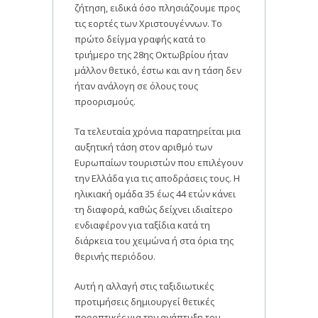
ζήτηση, ειδικά όσο πλησιάζουμε προς
τις εορτές των Χριστουγέννων. Το
πρώτο δείγμα γραφής κατά το
τριήμερο της 28ης Οκτωβρίου ήταν
μάλλον θετικό, έστω και αν η τάση δεν
ήταν ανάλογη σε όλους τους
προορισμούς.
Τα τελευταία χρόνια παρατηρείται μια
αυξητική τάση στον αριθμό των
Ευρωπαίων τουριστών που επιλέγουν
την Ελλάδα για τις αποδράσεις τους. Η
ηλικιακή ομάδα 35 έως 44 ετών κάνει
τη διαφορά, καθώς δείχνει ιδιαίτερο
ενδιαφέρον για ταξίδια κατά τη
διάρκεια του χειμώνα ή στα όρια της
θερινής περιόδου.
Αυτή η αλλαγή στις ταξιδιωτικές
προτιμήσεις δημιουργεί θετικές
προοπτικές για την ανάπτυξη του