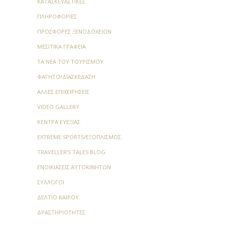
ΚΑΤΑΣΚΕΥΑΣΤΙΚΈΣ
ΠΛΗΡΟΦΟΡΊΕΣ
ΠΡΟΣΦΟΡΈΣ ΞΕΝΟΔΟΧΕΊΩΝ
ΜΕΣΙΤΙΚΆ ΓΡΑΦΕΊΑ
ΤΑ ΝΈΑ ΤΟΥ ΤΟΥΡΙΣΜΟΎ
ΦΑΓΗΤΌ/ΔΙΑΣΚΈΔΑΣΗ
ΆΛΛΕΣ ΕΠΙΧΕΙΡΉΣΕΙΣ
VIDEO GALLERY
ΚΈΝΤΡΑ ΕΥΕΞΊΑΣ
EXTREME SPORTS/ΕΞΟΠΛΙΣΜΌΣ
TRAVELLER’S TALES BLOG
ΕΝΟΙΚΙΆΣΕΙΣ ΑΥΤΟΚΙΝΉΤΩΝ
ΣΎΛΛΟΓΟΙ
ΔΕΛΤΊΟ ΚΑΙΡΟΎ
ΔΡΑΣΤΗΡΙΌΤΗΤΕΣ