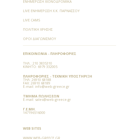
ΕΝΗΜΈΡΩΣΗ ΧΙΟΝΟΔΡΟΜΙΚΆ
LIVE ΕΝΗΜΈΡΩΣΗ Χ.Κ. ΠΑΡΝΑΣΣΟΎ
LIVE CAMS
ΠΟΛΙΤΙΚΉ ΧΡΉΣΗΣ
ΌΡΟΙ ΔΙΑΓΩΝΙΣΜΟΎ
ΕΠΙΚΟΙΝΩΝΊΑ - ΠΛΗΡΟΦΟΡΊΕΣ
ΤΗΛ.:
210 3835310
ΚΙΝΗΤΌ: 6979 332005
ΠΛΗΡΟΦΟΡΊΕΣ - ΤΕΧΝΙΚΉ ΥΠΟΣΤΉΡΙΞΗ
TΗΛ:
26910 68188
FAX:
26910 68189
E-mail:
info@web-greece.gr
ΤΜΉΜΑ ΠΩΛΉΣΕΩΝ
E-mail:
sales@web-greece.gr
Γ.Ε.ΜΗ.
147196516000
WEB SITES
WWW.WEB-GREECE.GR