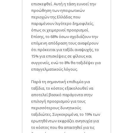
επισκεφθεί. Αυτή η τάση ευνοεί την
προώθηση των ηπειρωτικών
περιοχών της Ελλάδας που
παραμένουν λιγότερο δημοφιλείς,
όπως οι χειμερινοί προορισμοί.
Επίσης, το 68% όσων σχεδιάζουν την
επόμενη απόδραση τους αναφέρουν
ότι πρόκειται για ταξίδι αναψυχής, το
15% για επισκέψεις σε φίλους και
συγγενείς, ενώ το 8% θα ταξιδέψει για
επαγγελματικούς λόγους.
Παρά τη σημαντική επιθυμία για
ταξίδια, το κόστος εξακολουθεί να
αποτελεί βασικό παράγοντα στην
επιλογή προορισμού για τους
περισσότερους δυνητικούς
ταξιδιώτες. Συγκεκριμένα, το 19% των
ερωτηθέντων εκφράζει ανησυχία για
το κόστος που θα απαιτηθεί για τις