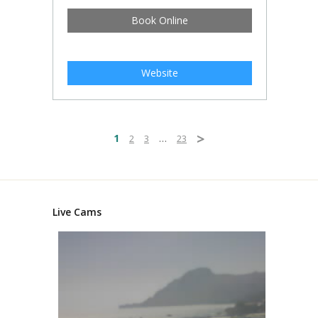
Book Online
Website
>
1
2
3
…
23
Live Cams