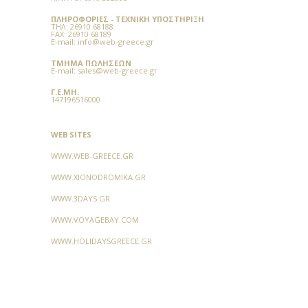
ΠΛΗΡΟΦΟΡΊΕΣ - ΤΕΧΝΙΚΉ ΥΠΟΣΤΉΡΙΞΗ
TΗΛ:
26910 68188
FAX:
26910 68189
E-mail:
info@web-greece.gr
ΤΜΉΜΑ ΠΩΛΉΣΕΩΝ
E-mail:
sales@web-greece.gr
Γ.Ε.ΜΗ.
147196516000
WEB SITES
WWW.WEB-GREECE.GR
WWW.XIONODROMIKA.GR
WWW.3DAYS.GR
WWW.VOYAGEBAY.COM
WWW.HOLIDAYSGREECE.GR