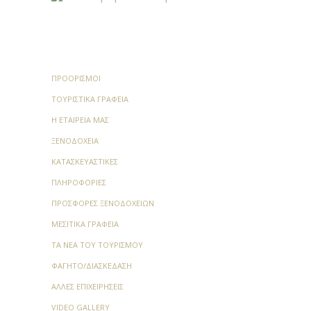
ΠΡΟΟΡΙΣΜΟΊ
ΤΟΥΡΙΣΤΙΚΆ ΓΡΑΦΕΊΑ
Η ΕΤΑΙΡΕΊΑ ΜΑΣ
ΞΕΝΟΔΟΧΕΊΑ
ΚΑΤΑΣΚΕΥΑΣΤΙΚΈΣ
ΠΛΗΡΟΦΟΡΊΕΣ
ΠΡΟΣΦΟΡΈΣ ΞΕΝΟΔΟΧΕΊΩΝ
ΜΕΣΙΤΙΚΆ ΓΡΑΦΕΊΑ
ΤΑ ΝΈΑ ΤΟΥ ΤΟΥΡΙΣΜΟΎ
ΦΑΓΗΤΌ/ΔΙΑΣΚΈΔΑΣΗ
ΆΛΛΕΣ ΕΠΙΧΕΙΡΉΣΕΙΣ
VIDEO GALLERY