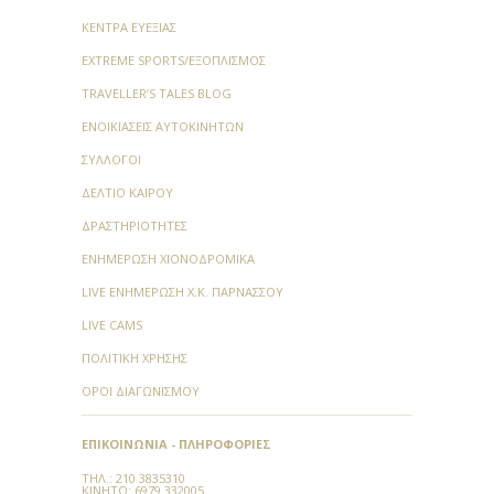
ΚΈΝΤΡΑ ΕΥΕΞΊΑΣ
EXTREME SPORTS/ΕΞΟΠΛΙΣΜΌΣ
TRAVELLER’S TALES BLOG
ΕΝΟΙΚΙΆΣΕΙΣ ΑΥΤΟΚΙΝΉΤΩΝ
ΣΎΛΛΟΓΟΙ
ΔΕΛΤΊΟ ΚΑΙΡΟΎ
ΔΡΑΣΤΗΡΙΌΤΗΤΕΣ
ΕΝΗΜΈΡΩΣΗ ΧΙΟΝΟΔΡΟΜΙΚΆ
LIVE ΕΝΗΜΈΡΩΣΗ Χ.Κ. ΠΑΡΝΑΣΣΟΎ
LIVE CAMS
ΠΟΛΙΤΙΚΉ ΧΡΉΣΗΣ
ΌΡΟΙ ΔΙΑΓΩΝΙΣΜΟΎ
ΕΠΙΚΟΙΝΩΝΊΑ - ΠΛΗΡΟΦΟΡΊΕΣ
ΤΗΛ.:
210 3835310
ΚΙΝΗΤΌ: 6979 332005