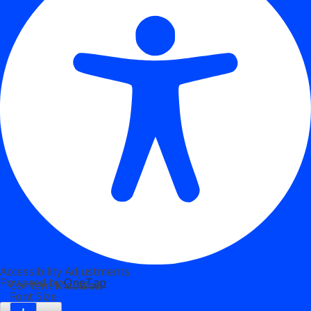
Accessibility Adjustments
Powered by
OneTap
Content Modules
Font Size