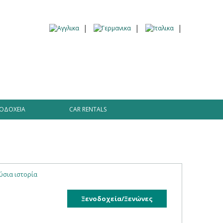
Πληροφορίες
Traveller’s tales Blog
ΟΔΟΧΕΊΑ
CAR RENTALS
ύσια ιστορία
Ξενοδοχεία/Ξενώνες