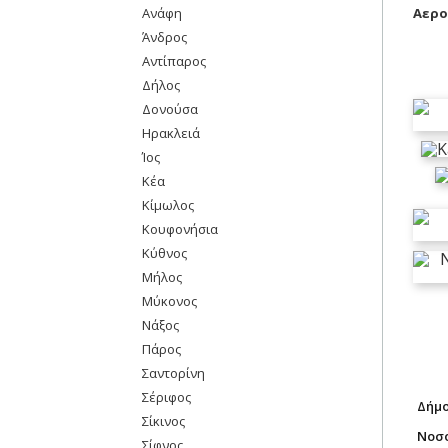
Ανάφη
Αερο
Άνδρος
Αντίπαρος
Δήλος
Δονούσα
Ηρακλειά
Ίος
Κέα
Κίμωλος
Κουφονήσια
Κύθνος
Μήλος
Μύκονος
Νάξος
Πάρος
Σαντορίνη
Σέριφος
Δήμο
Σίκινος
Νοσο
Σίφνος