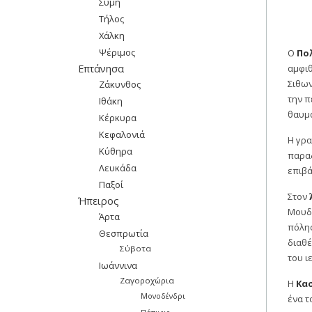
Σύμη
Τήλος
Χάλκη
Ψέριμος
Ο
Πο
Επτάνησα
αμφιθ
Σιθων
Ζάκυνθος
την π
Ιθάκη
θαυμά
Κέρκυρα
Κεφαλονιά
Η γρ
Κύθηρα
παραδ
Λευκάδα
επιβά
Παξοί
Στον
Ήπειρος
Μουδο
Άρτα
πόλης
Θεσπρωτία
διαθέ
Σύβοτα
του ι
Ιωάννινα
Ζαγοροχώρια
Η
Κα
Μονοδένδρι
ένα τ