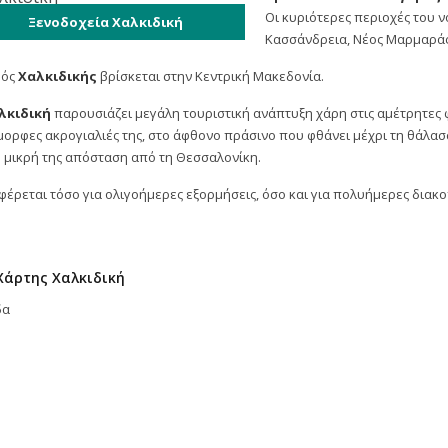
Οι κυριότερες περιοχές του ν
Ξενοδοχεία Χαλκιδική
Κασσάνδρεια, Νέος Μαρμαράς
μός
Χαλκιδικής
βρίσκεται στην Κεντρική Μακεδονία.
λκιδική
παρουσιάζει μεγάλη τουριστική ανάπτυξη χάρη στις αμέτρητες φυ
ορφες ακρογιαλιές της, στο άφθονο πράσινο που φθάνει μέχρι τη θάλασσα
η μικρή της απόσταση από τη Θεσσαλονίκη.
έρεται τόσο για ολιγοήμερες εξορμήσεις, όσο και για πολυήμερες διακο
Χάρτης Χαλκιδική
δα