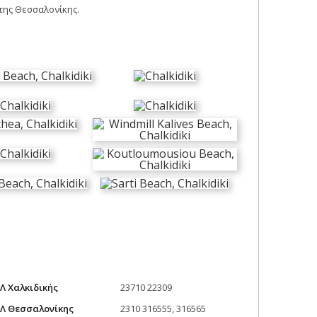
της Θεσσαλονίκης.
Λ Χαλκιδικής
23710 22309
Λ Θεσσαλονίκης
2310 316555, 316565