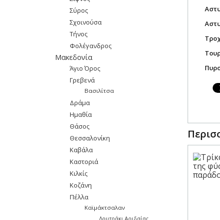
Αστυ
Σύρος
Σχοινούσα
Αστυ
Τήνος
Τροχ
Φολέγανδρος
Τουρ
Μακεδονία
Πυρο
Άγιο Όρος
Γρεβενά
Βασιλίτσα
Δράμα
Ημαθία
Θάσος
Περισσ
Θεσσαλονίκη
Καβάλα
Καστοριά
Κιλκίς
Κοζάνη
Πέλλα
Καϊμάκτσαλαν
Λουτράκι Αριδαίας