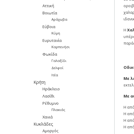
Αττική
ορειβ
χαλαρ
Βοιωτία
ιδανι
Αράχωβα
Εύβοια
Η
Χα
Κύμη
υπέρο
Ευρυτανία
παράδ
Καρπενήσι
Φωκίδα
Γαλαξίδι
Οδι
Δελφοί
Ιτέα
Με λ
Κρήτη
εκτελ
Ηράκλειο
Λασίθι
Με α
Ρέθυμνο
Η από
Πλακιάς
Η από
Χανιά
Η από
Κυκλάδες
Η από
Αμοργός