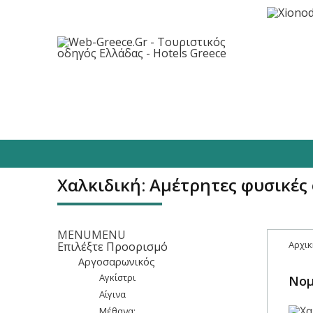
Προορισμοί
Ξενοδοχεία
Φαγητό/
Χαλκιδική: Αμέτρητες φυσικές
MENU
MENU
Αρχικ
Επιλέξτε Προορισμό
Αργοσαρωνικός
Αγκίστρι
Νομ
Αίγινα
Μέθανα: