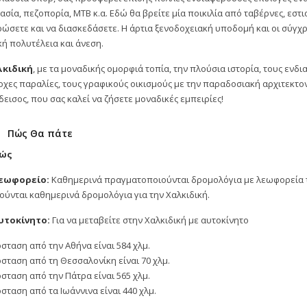
ασία, πεζοπορία, ΜΤΒ κ.α. Εδώ θα βρείτε μία ποικιλία από ταβέρνες, εστ
ώσετε και να διασκεδάσετε. Η άρτια ξενοδοχειακή υποδομή και οι σύγχρ
κή πολυτέλεια και άνεση.
λκιδική
, με τα μοναδικής ομορφιά τοπία, την πλούσια ιστορία, τους ενδ
χες παραλίες, τους γραφικούς οικισμούς με την παραδοσιακή αρχιτεκτονι
εισος, που σας καλεί να ζήσετε μοναδικές εμπειρίες!
Πώς Θα πάτε
κώς
εωφορείο:
Καθημερινά πραγματοποιούνται δρομολόγια με λεωφορεία το
ούνται καθημερινά δρομολόγια για την Χαλκιδική.
υτοκίνητο:
Για να μεταβείτε στην Χαλκιδική με αυτοκίνητο
σταση από την Αθήνα είναι 584 χλμ.
σταση από τη Θεσσαλονίκη είναι 70 χλμ.
σταση από την Πάτρα είναι 565 χλμ.
σταση από τα Ιωάννινα είναι 440 χλμ.