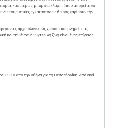
ιατόρια, καφετέριες, μπαρ και κλαμπ, όπου μπορείτε να
ονες τουριστικές εγκαταστάσεις θα σας χαρίσουν την
ιαφέροντες αρχαιολογικούς χώρους και μνημεία, τις
κή και την έντονη νυχτερινή ζωή είναι ένας επίγειος
υ ΚΤΕΛ από την Αθήνα για τη Θεσσαλονίκη. Από εκεί