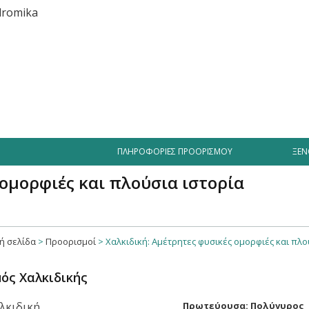
Διασκέδαση
Επιχειρήσεις
Προσφορές
Δραστηριότητες
ΠΛΗΡΟΦΟΡΊΕΣ ΠΡΟΟΡΙΣΜΟΎ
ΞΕΝ
 ομορφιές και πλούσια ιστορία
ή σελίδα
>
Προορισμοί
>
Χαλκιδική: Αμέτρητες φυσικές ομορφιές και πλο
ός Χαλκιδικής
Πρωτεύουσα: Πολύγυρος