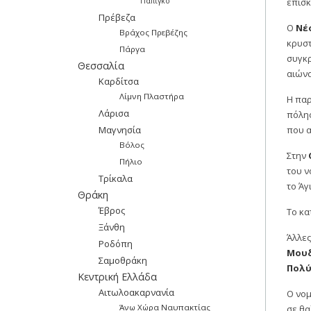
Πάπιγκο
επισκ
Πρέβεζα
Ο
Νέ
Βράχος Πρεβέζης
κρυστ
Πάργα
συγκρ
Θεσσαλία
αιώνα
Καρδίτσα
Λίμνη Πλαστήρα
Η πα
Λάρισα
πόλης
Μαγνησία
που α
Βόλος
Στην
Πήλιο
του ν
Τρίκαλα
το Άγ
Θράκη
Έβρος
Το κα
Ξάνθη
Άλλες
Ροδόπη
Μουδ
Σαμοθράκη
Πολ
Κεντρική Ελλάδα
Αιτωλοακαρνανία
Ο νο
Άνω Χώρα Ναυπακτίας
σε θα