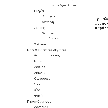
Παλαιός Άγιος Αθανάσιος
Πιερία
Ελατοχώρι
Τρίκαλα
Κατερίνη
φύσης 
Σέρρες
παράδ
Φλώρινα
Πρέσπες
Χαλκιδική
Νησιά Βορείου Αιγαίου
Άγιος Ευστράτιος
Ικαρία
Λέσβος
Λήμνος
Οινούσσες
Σάμος
Χίος
Ψαρά
Πελοπόννησος
Αργολίδα