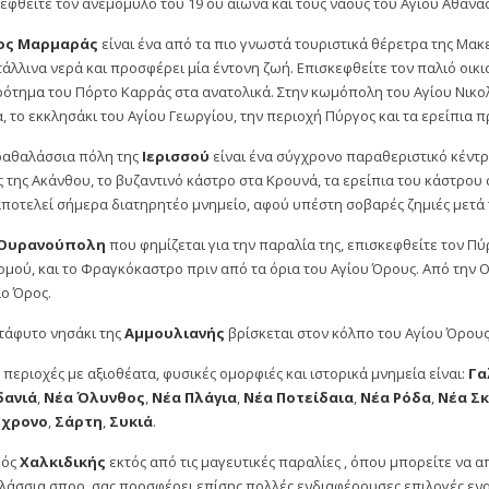
εφθείτε τον ανεμόμυλο του 19 ου αιώνα και τους ναούς του Αγίου Αθανασ
ος Μαρμαράς
είναι ένα από τα πιο γνωστά τουριστικά θέρετρα της Μακ
άλλινα νερά και προσφέρει μία έντονη ζωή. Επισκεφθείτε τον παλιό οικ
ότημα του Πόρτο Καρράς στα ανατολικά. Στην κωμόπολη του Αγίου Νικολά
, το εκκλησάκι του Αγίου Γεωργίου, την περιοχή Πύργος και τα ερείπια
ραθαλάσσια πόλη της
Ιερισσού
είναι ένα σύγχρονο παραθεριστικό κέντρο
 της Ακάνθου, το βυζαντινό κάστρο στα Κρουνά, τα ερείπια του κάστρου 
ποτελεί σήμερα διατηρητέο μνημείο, αφού υπέστη σοβαρές ζημιές μετά τ
Ουρανούπολη
που φημίζεται για την παραλία της, επισκεφθείτε τον Π
ομού, και το Φραγκόκαστρο πριν από τα όρια του Αγίου Όρους. Από τη
ιο Όρος.
τάφυτο νησάκι της
Αμμουλιανής
βρίσκεται στον κόλπο του Αγίου Όρους
 περιοχές με αξιοθέατα, φυσικές ομορφιές και ιστορικά μνημεία είναι:
Γα
ανιά
,
Νέα Όλυνθος
,
Νέα Πλάγια
,
Νέα Ποτείδαια
,
Νέα Ρόδα
,
Νέα Σ
ύχρονο
,
Σάρτη
,
Συκιά
.
μός
Χαλκιδικής
εκτός από τις μαγευτικές παραλίες , όπου μπορείτε να α
λάσσια σπορ, σας προσφέρει επίσης πολλές ενδιαφέρουσες επιλογές εν