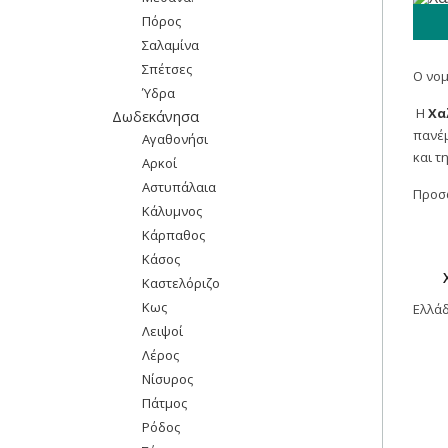
Πόρος
Σαλαμίνα
Σπέτσες
Ο νο
Ύδρα
Η
Χα
Δωδεκάνησα
πανέμ
Αγαθονήσι
και τ
Αρκοί
Αστυπάλαια
Προσφ
Κάλυμνος
Κάρπαθος
Κάσος
Καστελόριζο
Κως
Ελλά
Λειψοί
Λέρος
Νίσυρος
Πάτμος
Ρόδος