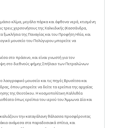
μάσιο κλίμα, μεγάλα πάρκα και άφθονα νερά, κτισμένη
ις τρεις χερσονήσους της Χαλκιδικής (Κασσάνδρα,
 τα ξωκλήσια της Παναγίας και του Προφήτη Ηλία, και
λογικό μουσείο του Πολύγυρου μπορείτε να
έσα στο πράσινο, και είναι γνωστή για τον
κεψη στο διεθνούς φήμης Σπήλαιο των Πετραλώνων
το λαογραφικό μουσείο και τις πηγές Βρυσίτσα και
ας, όπου μπορείτε να δείτε τα ερείπια της αρχαίας
ίμησης της Θεοτόκου. Η κοσμοπολίτικη Καλλιθέα
ιοθέατα όπως ερείπια του ιερού του Άμμωνα Δία και
αγκαλιάζουν την καταγάλανη θάλασσα προσφέροντας
άκια ανάμεσα στα παραδοσιακά σπίτια, και