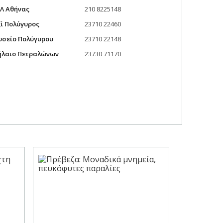
Λ Αθήνας
210 8225148
ί Πολύγυρος
23710 22460
σείο Πολύγυρου
23710 22148
λαιο Πετραλώνων
23730 71170