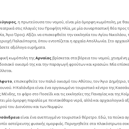
λύγυρος
, η πρωτεύουσα του νομού, είναι μία όμορφη κωμόπολη, με θαυ
εατρικά στις πλαγιές του Προφήτη Ηλία, με μία συναρπαστική θέα προς τ
ία, Άγιο Όρος). Αξίζει να επισκεφθείτε την εκκλησία του Αγίου Νικολάου,
εριοχή Παλαιόπορτα, όπου εντοπίζεται η αρχαία Απολλωνία. Στο αρχαιο
σετε αξιόλογα ευρήματα.
αφική κωμόπολη της
Αρναίας
βρίσκεται στα βόρεια του νομού, χτισμένη μ
οσιακό οικισμό της και την παραγωγή φρούτων και κρασιών. Μία επίσ
λλεται.
Άφυτο
, επισκεφθείτε τον παλιό οικισμό του Αθύτου, τον Άγιο Δημήτριο, 
υνού. Η Καλάνδρα είναι ένα οργανωμένο τουριστικό κέντρο της Κασσάνδρ
 Μένδης, το φάρο στο Ποσείδι και τις εκκλησίες της Παναγίας και της Κο
τει μία όμορφη παραλία με πεντακάθαρα νερά, αλλά και αρχαιολογικά αξ
ερού του Διονύσου και των Νυμφών.
σσάνδρεια
είναι ένα ανεπτυγμένο τουριστικό θέρετρο. Εδώ, τα πεύκα 
οπίο αστείρευτης φυσικής ομορφιάς. Περιηγηθείτε στα πλακόστρωτα σοκ