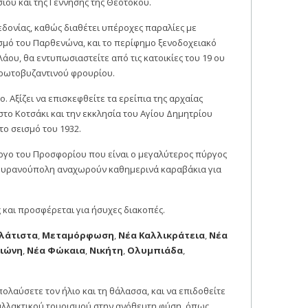
ίου και της Γέννησης της Θεοτόκου.
εδονίας, καθώς διαθέτει υπέροχες παραλίες με
ισμό του Παρθενώνα, και το περίφημο ξενοδοχειακό
ου, θα εντυπωσιαστείτε από τις κατοικίες του 19 ου
 πρωτοβυζαντινού φρουρίου.
. Αξίζει να επισκεφθείτε τα ερείπια της αρχαίας
στο Κοτσάκι και την εκκλησία του Αγίου Δημητρίου
ο σεισμό του 1932.
ύργο του Προσφορίου που είναι ο μεγαλύτερος πύργος
ν Ουρανούπολη αναχωρούν καθημερινά καραβάκια για
 και προσφέρεται για ήσυχες διακοπές.
λάτιστα
,
Μεταμόρφωση
,
Νέα Καλλικράτεια
,
Νέα
κιώνη
,
Νέα Φώκαια
,
Νικήτη
,
Ολυμπιάδα
,
πολαύσετε τον ήλιο και τη θάλασσα, και να επιδοθείτε
αλλακτικού τουρισμού στην ανόθευτη φύση, όπως