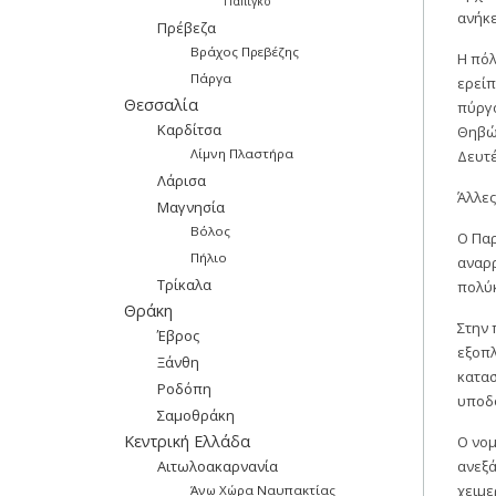
Πάπιγκο
ανήκε
Πρέβεζα
Βράχος Πρεβέζης
Η πόλ
Πάργα
ερείπ
Θεσσαλία
πύργο
Καρδίτσα
Θηβών
Λίμνη Πλαστήρα
Δευτέ
Λάρισα
Άλλες
Μαγνησία
Βόλος
Ο Παρ
Πήλιο
αναρρ
Τρίκαλα
πολύκ
Θράκη
Στην 
Έβρος
εξοπλ
Ξάνθη
κατασ
Ροδόπη
υποδο
Σαμοθράκη
Κεντρική Ελλάδα
Ο νομ
Αιτωλοακαρνανία
ανεξά
χειμε
Άνω Χώρα Ναυπακτίας