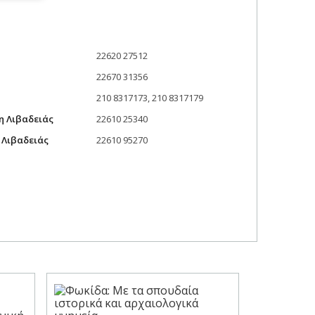
22620 27512
22670 31356
210 8317173, 210 8317179
η Λιβαδειάς
22610 25340
 Λιβαδειάς
22610 95270