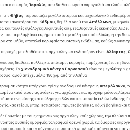
ι και ο οικισμός
Παραλία,
που διαθέτει ωραία ακρογιαλιά και ελκύει πλ
η της
Θήβας
παρουσιάζει μεγάλο ιστορικό και αρχαιολογικό ενδιαφέρον
ια του ανακτόρου του
Κάδμου,
θεμέλια ναού του
Απόλλωνα,
μυκηναϊκο
ς, και πολλές αξιόλογες βυζαντινές και μεταβυζαντινές εκκλησίες. Αξίζε
, που περιλαμβάνει ευρήματα από την πόλη και από ολόκληρη την Βοιωτ
ρα στη Θήβα, αποτελεί κορυφαία τουριστική εκδήλωση, καθώς συγκεντ
 περιοχές με αξιοθέατα και αρχαιολογικό ενδιαφέρον είναι:
Αλίαρτος, 
νασσός διαθέτει πολλές και απότομες κορυφές, παρέχοντας έτσι τη δυν
ιχήσεις. Το
χιονοδρομικό κέντρο Παρνασσού
είναι το μεγαλύτερο χι
οσμο, αφού απέχει μόλις 180 χλμ από την Αθήνα.
πραγματικότητα υπάρχουν τρία χιονοδρομικά κέντρα: η
Φτερόλακκα,
τ
ισμένα καλύπτουν τις ανάγκες για αρχάριους και προχωρημένους λάτρεις
τήματα ενοικίασης και πώλησης ειδών σκι και μπουτίκ ειδών ένδυσης. Ε
χής, καφετέρια, μπαρ, εστιατόριο, πρώτες βοήθειες, οδική βοήθεια και τμ
ός Βοιωτίας με τους σημαντικούς αρχαιολογικούς χώρους, την πλούσια π
ντλητες φυσικές ομορφιές, τα γραφικά ορεινά χωριά, τις όμορφες ακρογια
ρινό τουρισμό, και τη σύγχρονη τουριστική υποδομή υπόσχεται να σας χ