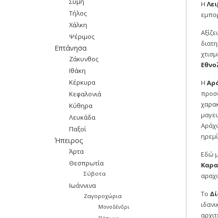
Σύμη
Η
Λει
Τήλος
εμπορ
Χάλκη
Αξίζε
Ψέριμος
διατη
Επτάνησα
χτισμ
Ζάκυνθος
Εθνο
Ιθάκη
Κέρκυρα
Η
Αρ
προσφ
Κεφαλονιά
χαρακ
Κύθηρα
μαγευ
Λευκάδα
Αράχω
Παξοί
ηρεμί
Ήπειρος
Άρτα
Εδώ μ
Θεσπρωτία
Καρα
Σύβοτα
αραχω
Ιωάννινα
Το
Δί
Ζαγοροχώρια
ιδανι
Μονοδένδρι
αρχιτ