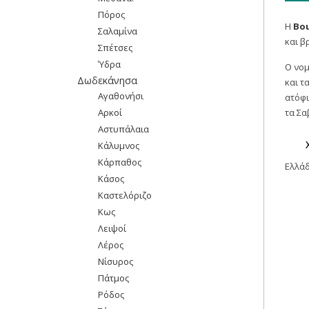
Πόρος
Η
Βο
Σαλαμίνα
και β
Σπέτσες
Ύδρα
Ο νομ
Δωδεκάνησα
και τ
Αγαθονήσι
ατόφι
Αρκοί
τα Σα
Αστυπάλαια
Κάλυμνος
Κάρπαθος
Ελλά
Κάσος
Καστελόριζο
Κως
Λειψοί
Λέρος
Νίσυρος
Πάτμος
Ρόδος