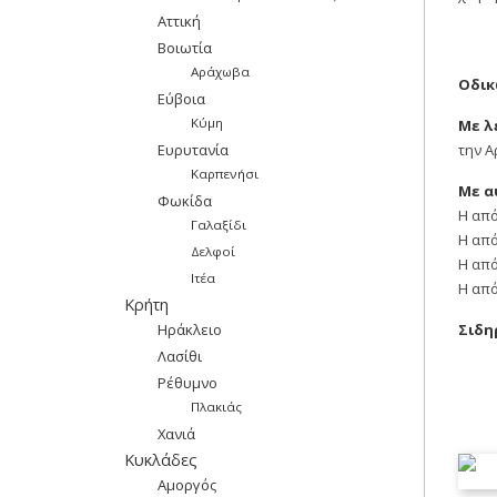
Αττική
Βοιωτία
Αράχωβα
Οδι
Εύβοια
Κύμη
Με λ
Ευρυτανία
την 
Καρπενήσι
Με α
Φωκίδα
Η από
Γαλαξίδι
Η από
Δελφοί
Η από
Ιτέα
Η από
Κρήτη
Ηράκλειο
Σιδη
Λασίθι
Ρέθυμνο
Πλακιάς
Χανιά
Κυκλάδες
Αμοργός