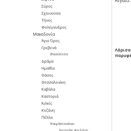
Σύρος
Σχοινούσα
Τήνος
Φολέγανδρος
Μακεδονία
Άγιο Όρος
Γρεβενά
Λάρισα
Βασιλίτσα
παρυφέ
Δράμα
Ημαθία
Θάσος
Θεσσαλονίκη
Καβάλα
Καστοριά
Κιλκίς
Κοζάνη
Πέλλα
Καϊμάκτσαλαν
Λουτράκι Αριδαίας