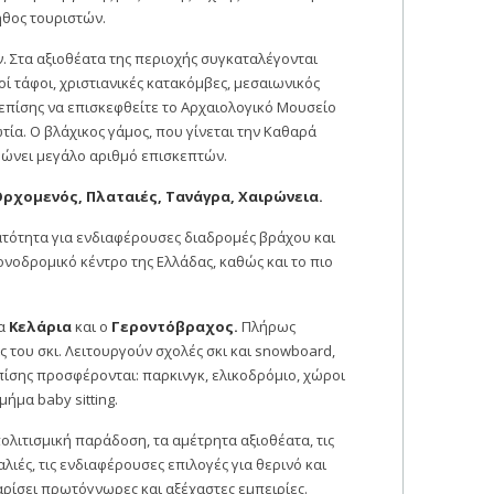
ήθος τουριστών.
. Στα αξιοθέατα της περιοχής συγκαταλέγονται
ί τάφοι, χριστιανικές κατακόμβες, μεσαιωνικός
ι επίσης να επισκεφθείτε το Αρχαιολογικό Μουσείο
ία. Ο βλάχικος γάμος, που γίνεται την Καθαρά
ρώνει μεγάλο αριθμό επισκεπτών.
Ορχομενός, Πλαταιές, Τανάγρα, Χαιρώνεια.
ατότητα για ενδιαφέρουσες διαδρομές βράχου και
ονοδρομικό κέντρο της Ελλάδας, καθώς και το πιο
α
Κελάρια
και ο
Γεροντόβραχος.
Πλήρως
 του σκι. Λειτουργούν σχολές σκι και snowboard,
πίσης προσφέρονται: παρκινγκ, ελικοδρόμιο, χώροι
ήμα baby sitting.
ολιτισμική παράδοση, τα αμέτρητα αξιοθέατα, τις
λιές, τις ενδιαφέρουσες επιλογές για θερινό και
αρίσει πρωτόγνωρες και αξέχαστες εμπειρίες.