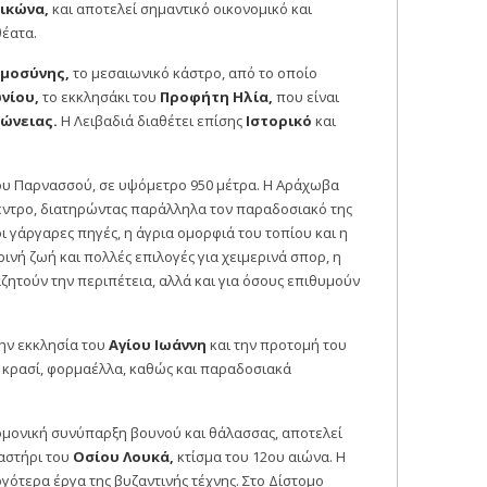
ικώνα,
και αποτελεί σημαντικό οικονομικό και
θέατα.
μοσύνης,
το μεσαιωνικό κάστρο, από το οποίο
νίου,
το εκκλησάκι του
Προφήτη Ηλία,
που είναι
ώνειας.
Η Λειβαδιά διαθέτει επίσης
Ιστορικό
και
του Παρνασσού, σε υψόμετρο 950 μέτρα. Η Αράχωβα
κέντρο, διατηρώντας παράλληλα τον παραδοσιακό της
ι γάργαρες πηγές, η άγρια ομορφιά του τοπίου και η
ινή ζωή και πολλές επιλογές για χειμερινά σπορ, η
ζητούν την περιπέτεια, αλλά και για όσους επιθυμούν
ην εκκλησία του
Αγίου Ιωάννη
και την προτομή του
ι, κρασί, φορμαέλλα, καθώς και παραδοσιακά
 αρμονική συνύπαρξη βουνού και θάλασσας, αποτελεί
ναστήρι του
Οσίου Λουκά,
κτίσμα του 12ου αιώνα. Η
γότερα έργα της βυζαντινής τέχνης. Στο Δίστομο