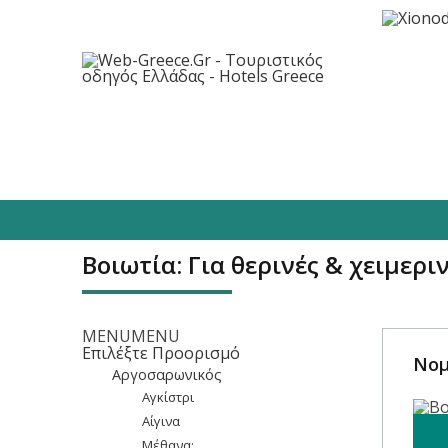
Προορισμοί
Ξενοδοχεία
Φαγητό/
Βοιωτία: Για θερινές & χειμερι
MENU
MENU
Επιλέξτε Προορισμό
Νομ
Αργοσαρωνικός
Αγκίστρι
Αίγινα
Μέθανα: