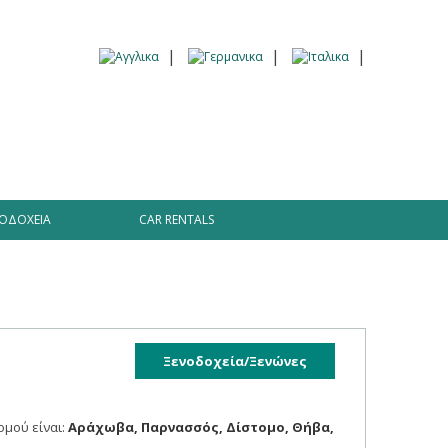
Πληροφορίες
Traveller’s tales Blog
ΟΔΟΧΕΊΑ
CAR RENTALS
Ξενοδοχεία/Ξενώνες
ομού είναι:
Αράχωβα, Παρνασσός, Δίστομο, Θήβα,