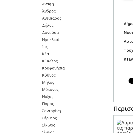
Ανάφη
Άνδρος
Αντίπαρος
Δήμο
Δήλος
Δονούσα
Νοσο
Ηρακλειά
Αστυ
Ίος
Τροχ
Κέα
ΚΤΕΛ
Κίμωλος
Κουφονήσια
Κύθνος
Μήλος
Μύκονος
Νάξος
Πάρος
Περισσ
Σαντορίνη
Σέριφος
Σίκινος
Σίφνος