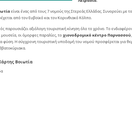
Λειβαδιά.
ιωτία
είναι ένας από τους 7 νομούς της Στερεάς Ελλάδας. Συνορεύει με τ
ρέχεται από τον Ευβοϊκό και τον Κορινθιακό Κόλπο.
ός παρουσιάζει αξιόλογη τουριστική κίνηση όλο το χρόνο. Το ενδιαφέρ
α μουσεία, οι όμορφες παραλίες, το
χιονοδρομικό κέντρο Παρνασσού
α φύση. Η σύγχρονη τουριστική υποδομή του νομού προσφέρεται για θεριν
ββατοκύριακα.
Χάρτης Βοιωτία
δα