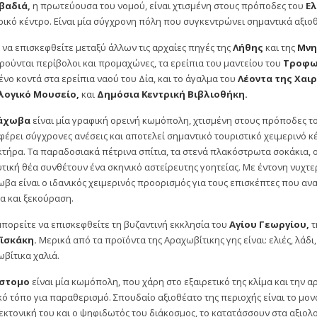
βαδιά,
η πρωτεύουσα του νομού, είναι χτισμένη στους πρόποδες του
Ελ
ικό κέντρο. Είναι μία σύγχρονη πόλη που συγκεντρώνει σημαντικά αξιο
ι να επισκεφθείτε μεταξύ άλλων τις αρχαίες πηγές της
Λήθης
και της
Μνη
ρούνται περίβολοι και προμαχώνες, τα ερείπια του μαντείου του
Τροφω
ένο κοντά στα ερείπια ναού του Δία, και το άγαλμα του
Λέοντα της
Χαιρ
λογικό Μουσείο,
και
Δημόσια Κεντρική Βιβλιοθήκη.
άχωβα
είναι μία γραφική ορεινή κωμόπολη, χτισμένη στους πρόποδες 
έρει σύγχρονες ανέσεις και αποτελεί σημαντικό τουριστικό χειμερινό 
τήρα. Τα παραδοσιακά πέτρινα σπίτια, τα στενά πλακόστρωτα σοκάκια, ο
τική θέα συνθέτουν ένα σκηνικό αστείρευτης γοητείας. Με έντονη νυχτερ
βα είναι ο ιδανικός χειμερινός προορισμός για τους επισκέπτες που ανα
α και ξεκούραση.
πορείτε να επισκεφθείτε τη βυζαντινή εκκλησία του
Αγίου Γεωργίου,
τ
ϊσκάκη.
Μερικά από τα προϊόντα της Αραχωβίτικης γης είναι: ελιές, λάδ
βίτικα χαλιά.
στομο
είναι μία κωμόπολη, που χάρη στο εξαιρετικό της κλίμα και την
κό τόπο για παραθερισμό. Σπουδαίο αξιοθέατο της περιοχής είναι το μο
εκτονική του και ο ψηφιδωτός του διάκοσμος, το κατατάσσουν στα αξιολο