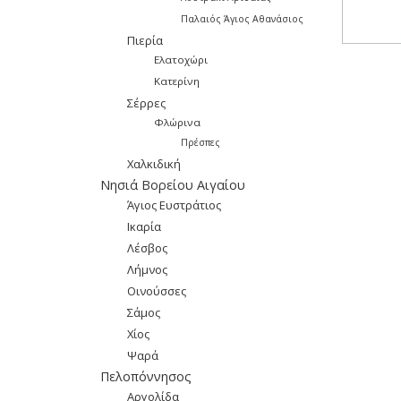
Παλαιός Άγιος Αθανάσιος
Πιερία
Ελατοχώρι
Κατερίνη
Σέρρες
Φλώρινα
Πρέσπες
Χαλκιδική
Νησιά Βορείου Αιγαίου
Άγιος Ευστράτιος
Ικαρία
Λέσβος
Λήμνος
Οινούσσες
Σάμος
Χίος
Ψαρά
Πελοπόννησος
Αργολίδα