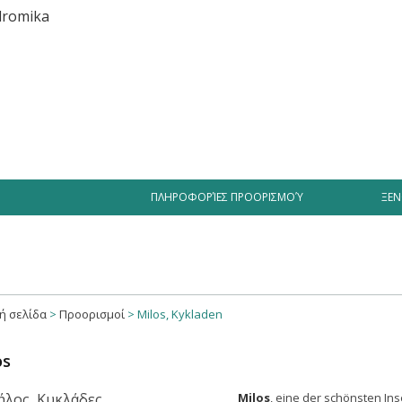
Διασκέδαση
Επιχειρήσεις
Traveller’s tales Blog
ΠΛΗΡΟΦΟΡΊΕΣ ΠΡΟΟΡΙΣΜΟΎ
ΞΕΝ
ή σελίδα
>
Προορισμοί
>
Milos, Kykladen
os
Milos
, eine der schönsten Ins