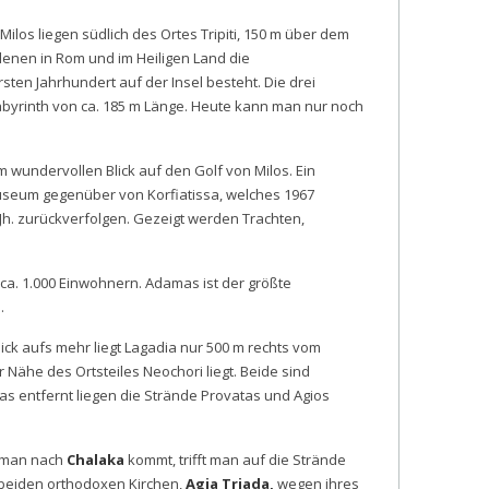
los liegen südlich des Ortes Tripiti, 150 m über dem
enen in Rom und im Heiligen Land die
ten Jahrhundert auf der Insel besteht. Die drei
byrinth von ca. 185 m Länge. Heute kann man nur noch
em wundervollen Blick auf den Golf von Milos. Ein
useum gegenüber von Korfiatissa, welches 1967
Jh. zurückverfolgen. Gezeigt werden Trachten,
 ca. 1.000 Einwohnern. Adamas ist der größte
.
k aufs mehr liegt Lagadia nur 500 m rechts vom
 Nähe des Ortsteiles Neochori liegt. Beide sind
entfernt liegen die Strände Provatas und Agios
r man nach
Chalaka
kommt, trifft man auf die Strände
 beiden orthodoxen Kirchen,
Agia Triada,
wegen ihres