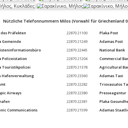
Nützliche Telefonnummern Milos (Vorwahl für Griechenland 0
 des Präfekten
22870 21100
Plaka Post
a Gemeinde
22870 21249
Adamas Post
isteninformationsbüro
22870 22445
National Bank
a Polizeistation
22870 21204
Commercial Ba
a Touristikpolizei
22870 21378
Agricultural Ba
s Hafenverwaltung
22870 23360
Adamas Taxi
amt
22870 22282
Triovassalos Ta
pic Airways
22870 22380
Presseagentur
hafen
22870 22381
Plaka Gesundh
enic Communications
22870 21599
Adamas Staatli