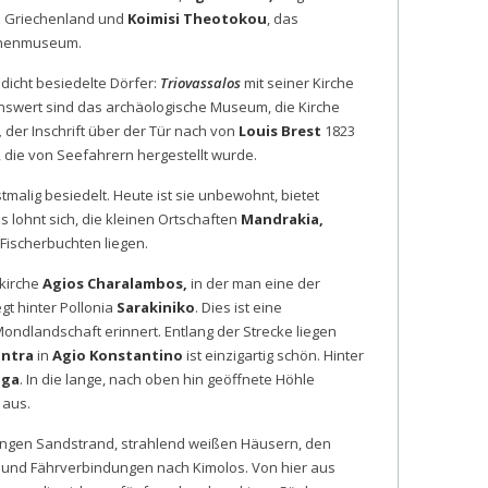
anz Griechenland und
Koimisi Theotokou
, das
rchenmuseum.
dicht besiedelte Dörfer:
Triovassalos
mit seiner Kirche
swert sind das archäologische Museum, die Kirche
,
der Inschrift über der Tür nach von
Louis Brest
1823
, die von Seefahrern hergestellt wurde.
stmalig besiedelt. Heute ist sie unbewohnt, bietet
 lohnt sich, die kleinen Ortschaften
Mandrakia,
Fischerbuchten liegen.
fkirche
Agios Charalambos,
in der man eine der
egt hinter Pollonia
Sarakiniko
. Dies ist eine
dlandschaft erinnert. Entlang der Strecke liegen
ntra
in
Agio Konstantino
ist einzigartig schön. Hinter
nga
. In die lange, nach oben hin geöffnete Höhle
 aus.
angen Sandstrand, strahlend weißen Häusern, den
- und Fährverbindungen nach Kimolos. Von hier aus