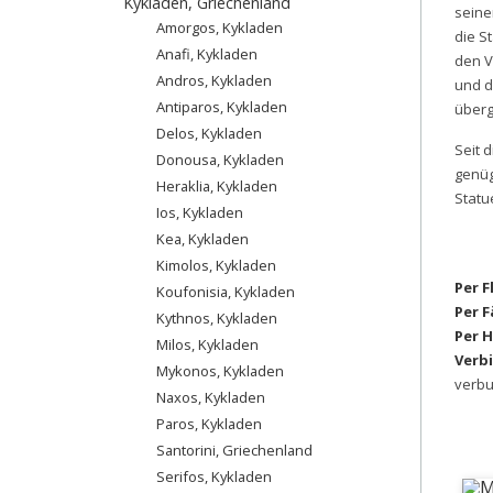
Kykladen, Griechenland
seine
Amorgos, Kykladen
die S
Anafi, Kykladen
den V
Andros, Kykladen
und 
Antiparos, Kykladen
überg
Delos, Kykladen
Seit 
Donousa, Kykladen
genüg
Heraklia, Kykladen
Statu
Ios, Kykladen
Kea, Kykladen
Kimolos, Kykladen
Per 
Koufonisia, Kykladen
Per F
Kythnos, Kykladen
Per H
Milos, Kykladen
Verb
Mykonos, Kykladen
verb
Naxos, Kykladen
Paros, Kykladen
Santorini, Griechenland
Serifos, Kykladen