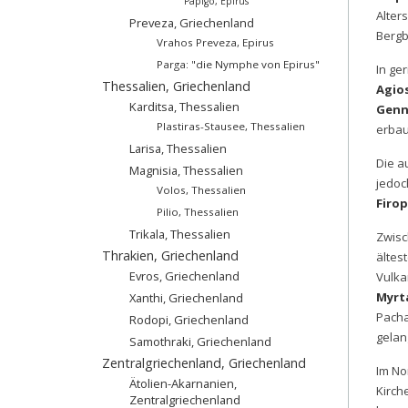
Papigo, Epirus
Alter
Preveza, Griechenland
Bergb
Vrahos Preveza, Epirus
Parga: "die Nymphe von Epirus"
In ge
Thessalien, Griechenland
Agio
Karditsa, Thessalien
Genn
Plastiras-Stausee, Thessalien
erbau
Larisa, Thessalien
Die a
Magnisia, Thessalien
jedoc
Volos, Thessalien
Firo
Pilio, Thessalien
Trikala, Thessalien
Zwisc
Thrakien, Griechenland
ältes
Evros, Griechenland
Vulka
Myrt
Xanthi, Griechenland
Pacha
Rodopi, Griechenland
gelan
Samothraki, Griechenland
Zentralgriechenland, Griechenland
Im No
Ätolien-Akarnanien,
Kirch
Zentralgriechenland