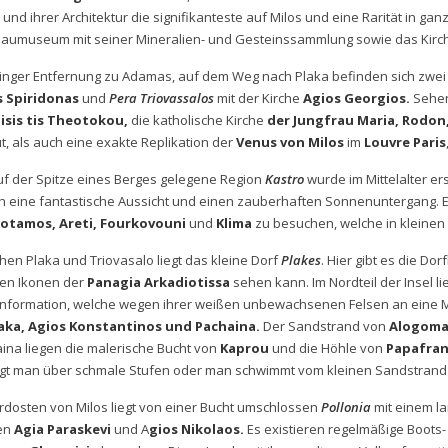
s und ihrer Architektur die signifikanteste auf Milos und eine Rarität in g
aumuseum mit seiner Mineralien- und Gesteinssammlung sowie das Ki
ringer Entfernung zu Adamas, auf dem Weg nach Plaka befinden sich zwei 
s Spiridonas
und
Pera Triovassalos
mit der Kirche
Agios Georgios.
Sehen
isis tis Theotokou,
die katholische Kirche
der Jungfrau Maria, Rodon
t, als auch eine exakte Replikation der
Venus von Milos
im
Louvre Paris
uf der Spitze eines Berges gelegene Region
Kastro
wurde im Mittelalter er
h eine fantastische Aussicht und einen zauberhaften Sonnenuntergang. Es
potamos, Areti, Fourkovouni
und
Klima
zu besuchen, welche in kleinen 
hen Plaka und Triovasalo liegt das kleine Dorf
Plakes
. Hier gibt es die Dor
ten Ikonen der
Panagia Arkadiotissa
sehen kann. Im Nordteil der Insel li
nformation, welche wegen ihrer weißen unbewachsenen Felsen an eine Mon
aka, Agios Konstantinos und Pachaina.
Der Sandstrand von
Alogoma
ina liegen die malerische Bucht von
Kaprou
und die Höhle von
Papafra
gt man über schmale Stufen oder man schwimmt vom kleinen Sandstrand
rdosten von Milos liegt von einer Bucht umschlossen
Pollonia
mit einem l
en
Agia Paraskevi
und A
gios Nikolaos.
Es existieren regelmäßige Boots