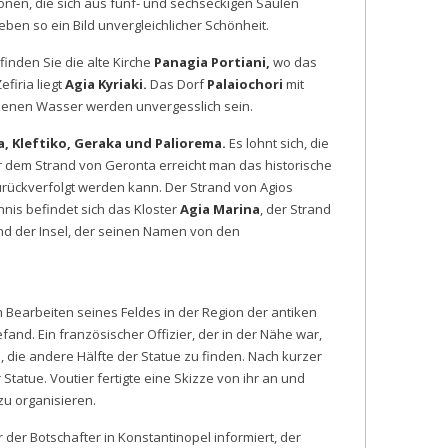
onen, die sich aus fünf- und sechseckigen Säulen
en so ein Bild unvergleichlicher Schönheit.
r finden Sie die alte Kirche
Panagia Portiani,
wo das
efiria liegt
Agia Kyriaki.
Das Dorf
Palaiochori
mit
arbenen Wasser werden unvergesslich sein.
, Kleftiko, Geraka und Paliorema.
Es lohnt sich, die
ter dem Strand von Geronta erreicht man das historische
zurückverfolgt werden kann. Der Strand von Agios
nnis befindet sich das Kloster
Agia Marina
, der Strand
and der Insel, der seinen Namen von den
m Bearbeiten seines Feldes in der Region der antiken
fand. Ein französischer Offizier, der in der Nähe war,
die andere Hälfte der Statue zu finden. Nach kurzer
atue. Voutier fertigte eine Skizze von ihr an und
zu organisieren.
der Botschafter in Konstantinopel informiert, der