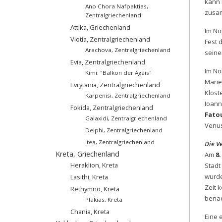
kann
Ano Chora Nafpaktias,
zusam
Zentralgriechenland
Attika, Griechenland
Im No
Viotia, Zentralgriechenland
Fest 
Arachova, Zentralgriechenland
seine
Evia, Zentralgriechenland
Im No
Kimi: "Balkon der Ägäis"
Marie
Evrytania, Zentralgriechenland
Klost
Karpenisi, Zentralgriechenland
Ioann
Fokida, Zentralgriechenland
Fato
Galaxidi, Zentralgriechenland
Venus
Delphi, Zentralgriechenland
Itea, Zentralgriechenland
Die V
Kreta, Griechenland
Am
8.
Heraklion, Kreta
Stadt
wurde
Lasithi, Kreta
Zeit 
Rethymno, Kreta
benac
Plakias, Kreta
Chania, Kreta
Eine 