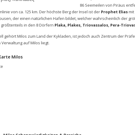
86 Seemeilen von Piräus entfer
nlinie von ca. 125 km. Der höchste Berg der Insel ist der
Prophet Elias
mit
usen, der einen natürlichen Hafen bildet, welcher wahrscheinlich der größt
 größtenteils in den 8 Dörfern
Plaka, Plakes, Triovassalos, Pera-Triovas
iell gehört Milos zum Land der Kykladen, ist jedoch auch Zentrum der Präfe
 Verwaltung auf Milos liegt.
Karte Milos
ce