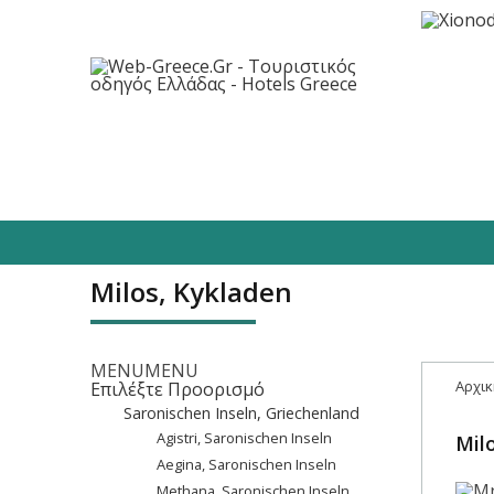
Προορισμοί
Ξενοδοχεία
Φαγητό/
Milos, Kykladen
MENU
MENU
Αρχικ
Επιλέξτε Προορισμό
Saronischen Inseln, Griechenland
Agistri, Saronischen Inseln
Mil
Aegina, Saronischen Inseln
Methana, Saronischen Inseln