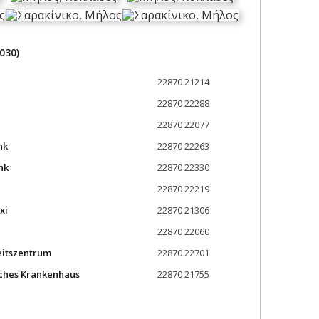
030)
22870 21214
22870 22288
22870 22077
nk
22870 22263
nk
22870 22330
22870 22219
xi
22870 21306
22870 22060
eitszentrum
22870 22701
ches Krankenhaus
22870 21755