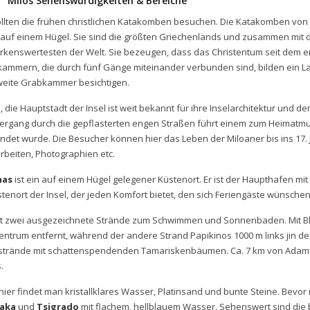
Milos Sehenswürdigkeiten & Bereiche
ollten die frühen christlichen Katakomben besuchen. Die Katakomben von Mi
auf einem Hügel. Sie sind die größten Griechenlands und zusammen mit d
kenswertesten der Welt. Sie bezeugen, dass das Christentum seit dem ers
ammern, die durch fünf Gänge miteinander verbunden sind, bilden ein La
weite Grabkammer besichtigen.
a
, die Hauptstadt der Insel ist weit bekannt für ihre Inselarchitektur und d
ergang durch die gepflasterten engen Straßen führt einem zum Heimatm
ndet wurde. Die Besucher können hier das Leben der Miloaner bis ins 17. 
beiten, Photographien etc.
mas
ist ein auf einem Hügel gelegener Küstenort. Er ist der Haupthafen mit
stenort der Insel, der jeden Komfort bietet, den sich Feriengäste wünschen
bt zwei ausgezeichnete Strände zum Schwimmen und Sonnenbaden. Mit Blic
entrum entfernt, während der andere Strand Papikinos 1000 m links jin der
trände mit schattenspendenden Tamariskenbäumen. Ca. 7 km von Adamas 
.
hier findet man kristallklares Wasser, Platinsand und bunte Steine. Bevo
laka
und
Tsigrado
mit flachem, hellblauem Wasser. Sehenswert sind die