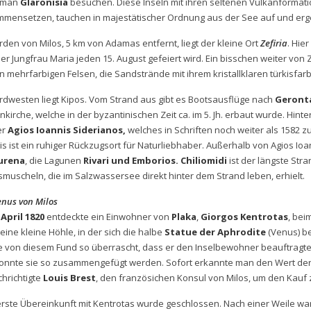
 man
Glaronisia
besuchen. Diese Inseln mit ihren seltenen Vulkanformati
mensetzen, tauchen in majestätischer Ordnung aus der See auf und ergeb
rden von Milos, 5 km von Adamas entfernt, liegt der kleine Ort
Zefiria
. Hie
der Jungfrau Maria jeden 15. August gefeiert wird. Ein bisschen weiter von Z
n mehrfarbigen Felsen, die Sandstrände mit ihrem kristallklaren türkisf
rdwesten liegt Kipos. Vom Strand aus gibt es Bootsausflüge nach
Geronta
nkirche, welche in der byzantinischen Zeit ca. im 5. Jh. erbaut wurde. Hin
er
Agios Ioannis Siderianos,
welches in Schriften noch weiter als 1582 
is ist ein ruhiger Rückzugsort für Naturliebhaber. Außerhalb von Agios Ioa
urena
, die Lagunen
Rivari und Emborios. Chiliomidi
ist der längste Str
muscheln, die im Salzwassersee direkt hinter dem Strand leben, erhielt.
enus von Milos
 April 1820
entdeckte ein Einwohner von
Plaka
,
Giorgos Kentrotas
, bei
 eine kleine Höhle, in der sich die halbe
Statue der Aphrodite
(Venus) be
 von diesem Fund so überrascht, dass er den Inselbewohner beauftragte, 
konnte sie so zusammengefügt werden. Sofort erkannte man den Wert der St
hrichtigte
Louis Brest
, den französichen Konsul von Milos, um den Kauf 
erste Übereinkunft mit Kentrotas wurde geschlossen. Nach einer Weile war 