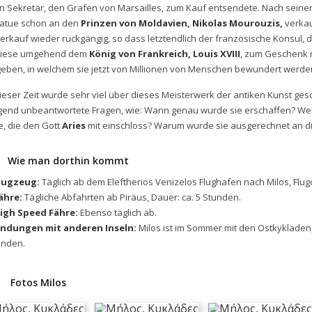
n Sekretär, den Grafen von Marsailles, zum Kauf entsendete. Nach seiner
tatue schon an den
Prinzen von Moldavien, Nikolas Mourouzis,
verkau
erkauf wieder rückgängig, so dass letztendlich der französische Konsul, 
diese umgehend dem
König von Frankreich,
Louis XVIII
, zum Geschenk 
eben, in welchem sie jetzt von Millionen von Menschen bewundert werde
dieser Zeit wurde sehr viel über dieses Meisterwerk der antiken Kunst ges
end unbeantwortete Fragen, wie: Wann genau wurde sie erschaffen? Wer w
e, die den Gott
Aries
mit einschloss? Warum wurde sie ausgerechnet an d
Wie man dorthin kommt
Flugzeug:
Täglich ab dem Eleftherios Venizelos Flughafen nach Milos, Flug
ähre:
Tägliche Abfahrten ab Piräus, Dauer: ca. 5 Stunden.
igh Speed Fähre:
Ebenso täglich ab.
indungen mit anderen Inseln:
Milos ist im Sommer mit den Ostkykladen, 
unden.
Fotos Milos