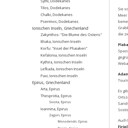
Symi, Dodekanes
Tilos, Dodekanes
Sie s
Chalki, Dodekanes
Meer 
Pserimos, Dodekanes
bemer
Grabk
Ionischen Inseln, Griechenland
die z
Zakynthos: "Die Blume des Ostens"
Ithaka, Ionischen Inseln
Plak
Korfu: "Insel der Phaiaken"
Spazi
Kefalonia, Ionischen Inseln
gegrü
Kythira, Ionischen Inseln
Webar
Lefkada, Ionischen Inseln
Ada
Paxi, Ionischen Inseln
Touri
Epirus, Griechenland
Arta, Epirus
Es gi
Thesprotia, Epirus
Ortsz
Sivota, Epirus
Sands
Ioannina, Epirus
Sostis
Zagori, Epirus
Auch 
Monodendri, Epirus
Firip