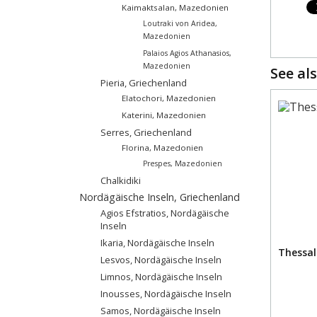
Kaimaktsalan, Mazedonien
Loutraki von Aridea,
Mazedonien
Palaios Agios Athanasios,
Mazedonien
See als
Pieria, Griechenland
Elatochori, Mazedonien
Katerini, Mazedonien
Serres, Griechenland
Florina, Mazedonien
Prespes, Mazedonien
Chalkidiki
Nordägäische Inseln, Griechenland
Agios Efstratios, Nordägäische
Inseln
Ikaria, Nordägäische Inseln
Thessal
Lesvos, Nordägäische Inseln
Limnos, Nordägäische Inseln
Inousses, Nordägäische Inseln
Samos, Nordägäische Inseln