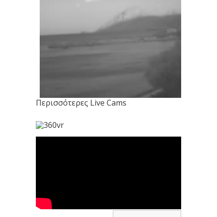
προσφέρει δροσιά και
ξεκούραση. Το τοπίο προσφέρει
καταπληκτική θέα. Εκεί,
μπορείτε να δείτε και
απομεινάρια νοσοκομείου που
είχε χτιστεί το 1926.
Το Χιονοδρομικό Κέντρο
Μαίναλο:
Στον ορεινό όγκο του
ελατοσκέπαστου Μαινάλου,
Περισσότερες Live Cams
στην κορυφή της Οστρακίνας και
σε υψόμετρο 1770 περίπου
μέτρων λειτουργεί ένα
σύγχρονο χιονοδρομικό κέντρο.
Από τον χειμώνα του 2004 το
χιονοδρομικό κέντρο έχει
περάσει για εκμετάλλευση στην
ιδιωτική εταιρεία ΟΣΤΡΑΚΙΝΑ
ΑΕΤΕ.
Το Χιονοδρομικό Κέντρο