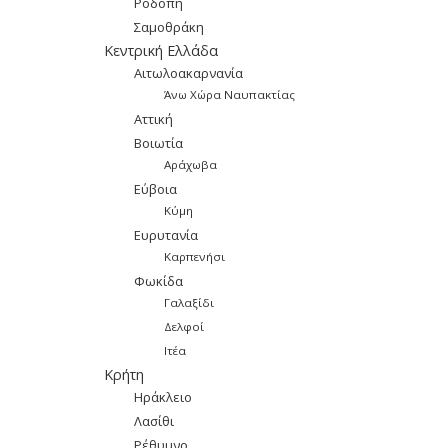
Ροδόπη
Σαμοθράκη
Κεντρική Ελλάδα
Αιτωλοακαρνανία
Άνω Χώρα Ναυπακτίας
Αττική
Βοιωτία
Αράχωβα
Εύβοια
Κύμη
Ευρυτανία
Καρπενήσι
Φωκίδα
Γαλαξίδι
Δελφοί
Ιτέα
Κρήτη
Ηράκλειο
Λασίθι
Ρέθυμνο