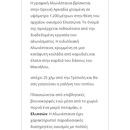
Η γραφική Αλωνίσταινα βρίσκεται
στην Ορεινή Αρκαδία χτισμένη σε
υψόμετρο 1.200 μέτρων στην θέση του
αρχαίου οικισμού Ελισσώνα. Το όνομά
της προέρχεται πιθανότατα από την
διαδεδομένη εργασία του
αλωνίσματος. Η ειδυλλιακή
Αλωνίσταινα, κρυμμένη σε μια
κατάφυτη κοιλάδα από καρυδιές και
έλατα στην καρδιά του δάσους του
Μαινάλου,
απέχει 25 χλμ από την Τρίπολη και θα
σας γοητεύσει η γαλήνη του τοπίου.
Πλαισιώνεται από επιβλητικές
βουνοκορφές ενώ μέσα από το χωριό
περνά ένα μικρό ποταμάκι, ο
Ελισσών
. Η Αλωνίσταινα έχει
χαρακτηριστεί παραδοσιακός
διατηρητέος οικισμός με πολλές