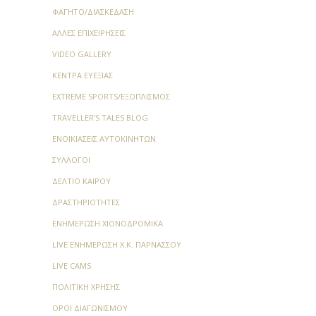
ΦΑΓΗΤΌ/ΔΙΑΣΚΈΔΑΣΗ
ΆΛΛΕΣ ΕΠΙΧΕΙΡΉΣΕΙΣ
VIDEO GALLERY
ΚΈΝΤΡΑ ΕΥΕΞΊΑΣ
EXTREME SPORTS/ΕΞΟΠΛΙΣΜΌΣ
TRAVELLER’S TALES BLOG
ΕΝΟΙΚΙΆΣΕΙΣ ΑΥΤΟΚΙΝΉΤΩΝ
ΣΎΛΛΟΓΟΙ
ΔΕΛΤΊΟ ΚΑΙΡΟΎ
ΔΡΑΣΤΗΡΙΌΤΗΤΕΣ
ΕΝΗΜΈΡΩΣΗ ΧΙΟΝΟΔΡΟΜΙΚΆ
LIVE ΕΝΗΜΈΡΩΣΗ Χ.Κ. ΠΑΡΝΑΣΣΟΎ
LIVE CAMS
ΠΟΛΙΤΙΚΉ ΧΡΉΣΗΣ
ΌΡΟΙ ΔΙΑΓΩΝΙΣΜΟΎ