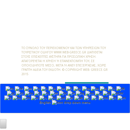
ΤΟ ΣΎΝΟΛΟ ΤΟΥ ΠΕΡΙΕΧΟΜΈΝΟΥ ΚΑΙ ΤΩΝ ΥΠΗΡΕΣΙΏΝ ΤΟΥ
ΤΟΥΡΙΣΤΙΚΟΎ ΟΔΗΓΟΎ
WWW.WEB-GREECE.GR
ΔΙΑΤΊΘΕΤΑΙ
ΣΤΟΥΣ ΕΠΙΣΚΈΠΤΕΣ ΑΥΣΤΗΡΆ ΓΙΑ ΠΡΟΣΩΠΙΚΉ ΧΡΉΣΗ.
ΑΠΑΓΟΡΕΎΕΤΑΙ Η ΧΡΉΣΗ Ή ΕΠΑΝΕΚΠΟΜΠΉ ΤΟΥ, ΣΕ Ο
ΠΟΙΟΔΉΠΟΤΕ ΜΈΣΟ, ΜΕΤΆ Ή ΆΝΕΥ ΕΠΕΞΕΡΓΑΣΊΑΣ, ΧΩΡΊΣ ΓΡ
ΑΠΤΉ ΆΔΕΙΑ ΤΟΥ ΕΚΔΌΤΗ. © COPYRIGHT WEB- GREECE.GR 20
15
English