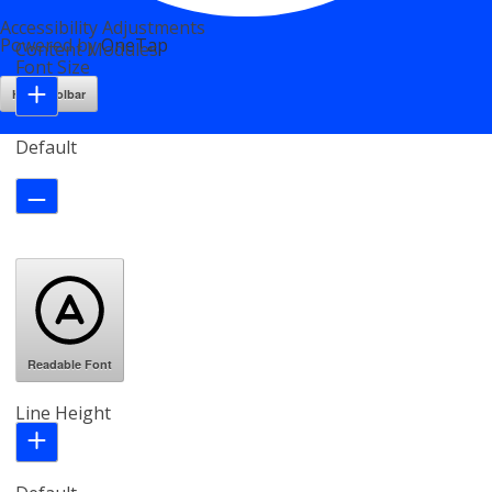
Accessibility Adjustments
Powered by
OneTap
Content Modules
Font Size
Hide Toolbar
Default
Readable Font
Line Height