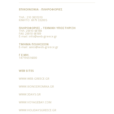
ΕΠΙΚΟΙΝΩΝΊΑ - ΠΛΗΡΟΦΟΡΊΕΣ
ΤΗΛ.:
210 3835310
ΚΙΝΗΤΌ: 6979 332005
ΠΛΗΡΟΦΟΡΊΕΣ - ΤΕΧΝΙΚΉ ΥΠΟΣΤΉΡΙΞΗ
TΗΛ:
26910 68188
FAX:
26910 68189
E-mail:
info@web-greece.gr
ΤΜΉΜΑ ΠΩΛΉΣΕΩΝ
E-mail:
sales@web-greece.gr
Γ.Ε.ΜΗ.
147196516000
WEB SITES
WWW.WEB-GREECE.GR
WWW.XIONODROMIKA.GR
WWW.3DAYS.GR
WWW.VOYAGEBAY.COM
WWW.HOLIDAYSGREECE.GR