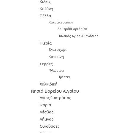
Κιλκίς
Κοζάνη
Πέλλα
Καϊμάκτσαλαν
Λουτράκι Αριδαίας
Παλαιός Άγιος Αθανάσιος
Πιερία
Ελατοχώρι
Κατερίνη
Σέρρες
Φλώρινα
Πρέσπες
Χαλκιδική
Νησιά Βορείου Αιγαίου
Άγιος Ευστράτιος
Ικαρία
Λέσβος
Λήμνος
Οινούσσες