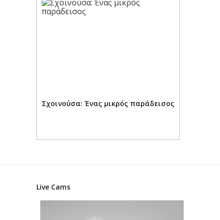
καλαισθησία.
Το σπίτι λειτουργεί σαν μικρό
μουσείο όπου κυριαρχεί η
σπουδαία προσωπικότητα του
“Γέρου του Μοριά” και οι αγώνες.
Στον προαύλιο χώρο του σπιτιού
βρίσκεται ο επιβλητικός
ανδριάντας του Θεόδωρου
Κολοκοτρώνη φτιαγμένος με
Σχοινούσα: Ένας μικρός παράδεισος
λευκό μάρμαρο και πέτρα.
Φυσικές Τοποθεσίες:
Στο
δρόμο από την Αλωνίσταινα
προς την Βυτίνα θα βρείτε το
περίφημο
“Διάσελο”
. Μια
πανέμορφη χαράδρα
σκεπασμένη από το δάσος.
Live Cams
Λίγο πιο πάνω βρίσκεται
η πηγή
της Κοκκινόβρυσης
που