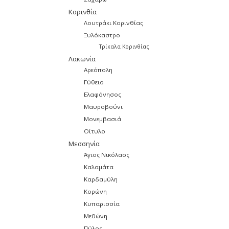
Κορινθία
Λουτράκι Κορινθίας
Ξυλόκαστρο
Τρίκαλα Κορινθίας
Λακωνία
Αρεόπολη
Γύθειο
Ελαφόνησος
Μαυροβούνι
Μονεμβασιά
Οίτυλο
Μεσσηνία
Άγιος Νικόλαος
Καλαμάτα
Καρδαμύλη
Κορώνη
Κυπαρισσία
Μεθώνη
Πύλος