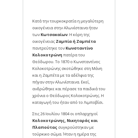
Κατά την τουρκοκρατία η μεγαλύτερη
οικογένεια στην Αλωνίσταινα ήταν
των
Κωτσακαίων
. Η κόρη της
οικογένειας
Ζαμπία ή Ζαμπέτα
παντρεύτηκε τον
Κωνσταντίνο
Κολοκοτρώνη
πατέρα του
Θεόδωρου. Το 1870 ο Κωνσταντίνος
Κολοκοτρώνης σκοτώθηκε στη Μάνη
και η Ζαμπέτα με τα αδέλφια της
πήγαν στην Αλωνίσταινα. Εκεί,
ανδρώθηκε και πέρασε τα παιδικά του
χρόνια ο Θεόδωρος Κολοκοτρώνης. Η
καταγωγή του ήταν από το Λιμποβίσι.
Στις 26 Ιουλίου 1804 οι οπλαρχηγοί
Κολοκοτρώνης, Νικηταράς και
Πλαπούτας
συγκρούστηκαν με
τούρκικο σώμα. Ήταν η ημέρα της