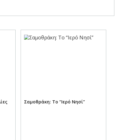
ίες
Σαμοθράκη: Το “Ιερό Νησί”