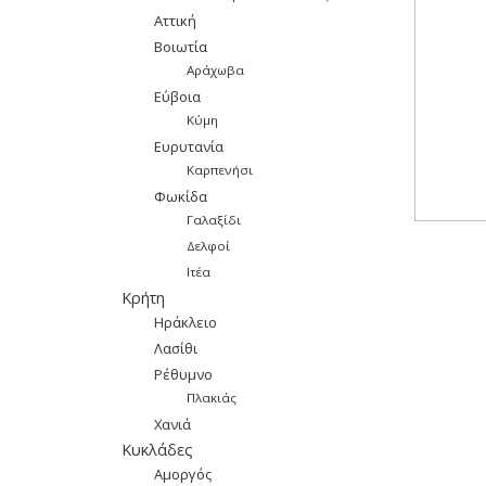
Αττική
Βοιωτία
Αράχωβα
Εύβοια
Κύμη
Ευρυτανία
Καρπενήσι
Φωκίδα
Γαλαξίδι
Δελφοί
Ιτέα
Κρήτη
Ηράκλειο
Λασίθι
Ρέθυμνο
Πλακιάς
Χανιά
Κυκλάδες
Αμοργός