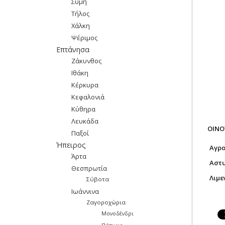
Σύμη
Τήλος
Χάλκη
Ψέριμος
Επτάνησα
Ζάκυνθος
Ιθάκη
Κέρκυρα
Κεφαλονιά
Κύθηρα
Λευκάδα
ΟΙΝΟ
Παξοί
Ήπειρος
Αγρο
Άρτα
Αστυ
Θεσπρωτία
Λιμε
Σύβοτα
Ιωάννινα
Ζαγοροχώρια
Μονοδένδρι