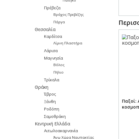
Πάπιγκο
Πρέβεζα
Βράχος Πρεβέζης
Περισσ
Πάργα
Θεσσαλία
Καρδίτσα
Λίμνη Πλαστήρα
Λάρισα
Μαγνησία
Βόλος
Πήλιο
Τρίκαλα
Θράκη
Έβρος
Παξοί: 
Ξάνθη
κοσμοπ
Ροδόπη
Σαμοθράκη
Κεντρική Ελλάδα
Αιτωλοακαρνανία
Άνω Χώρα Ναυπακτίας