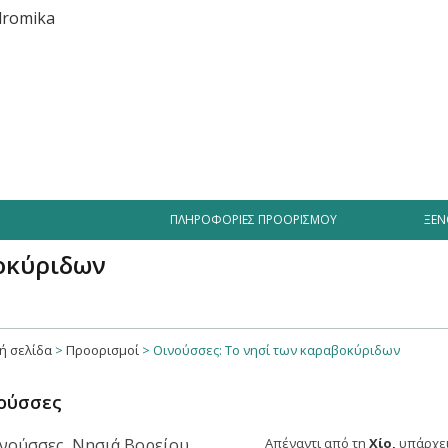
Διασκέδαση
Επιχειρήσεις
Προσφορές
Δραστηριότητες
ΠΛΗΡΟΦΟΡΊΕΣ ΠΡΟΟΡΙΣΜΟΎ
ΞΕΝ
βοκύριδων
ή σελίδα
>
Προορισμοί
>
Οινούσσες: Το νησί των καραβοκύριδων
ούσσες
Απέναντι από τη
Χίο,
υπάρχει