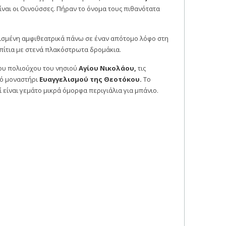
ίναι οι Οινούσσες. Πήραν το όνομα τους πιθανότατα
τισμένη αμφιθεατρικά πάνω σε έναν απότομο λόφο στη
πίτια με στενά πλακόστρωτα δρομάκια.
ου πολιούχου του νησιού
Αγίου Νικολάου,
τις
νό μοναστήρι
Ευαγγελισμού της Θεοτόκου.
Το
ί είναι γεμάτο μικρά όμορφα περιγιάλια για μπάνιο.