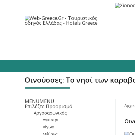
Προορισμοί
Ξενοδοχεία
Φαγητό/
Οινούσσες: Το νησί των καρα
MENU
MENU
Αρχικ
Επιλέξτε Προορισμό
Αργοσαρωνικός
Αγκίστρι
Οιν
Αίγινα
Μέθανα: