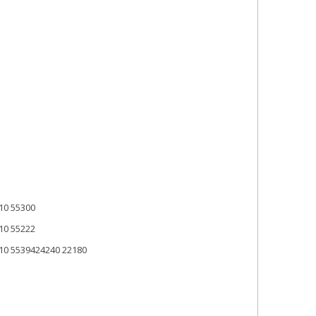
10 55300
10 55222
10 5539424240 22180