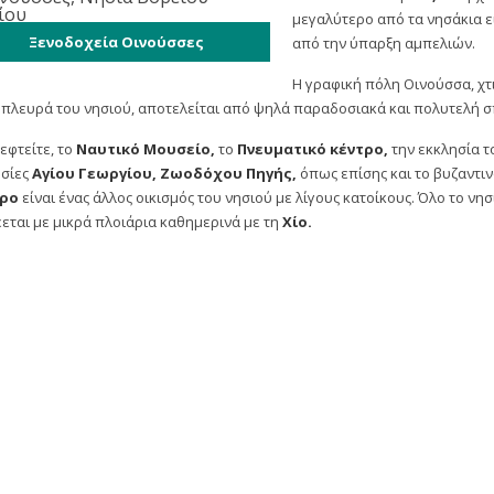
μεγαλύτερο από τα νησάκια ε
Ξενοδοχεία Οινούσσες
από την ύπαρξη αμπελιών.
Η γραφική πόλη Οινούσσα, χ
 πλευρά του νησιού, αποτελείται από ψηλά παραδοσιακά
και πολυτελή σ
εφτείτε, το
Ναυτικό Μουσείο,
το
Πνευματικό κέντρο,
την εκκλησία τ
ησίες
Αγίου Γεωργίου, Ζωοδόχου Πηγής,
όπως επίσης και το βυζαντι
ρο
είναι ένας άλλος οικισμός του νησιού με λίγους κατοίκους. Όλο το νησ
εται με μικρά πλοιάρια καθημερινά με τη
Χίο.