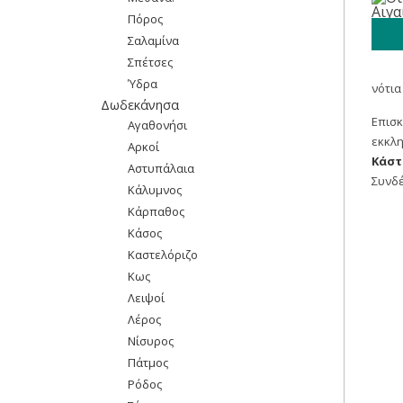
Πόρος
Σαλαμίνα
Σπέτσες
Ύδρα
νότια
Δωδεκάνησα
Επισκ
Αγαθονήσι
εκκλ
Αρκοί
Κάστ
Αστυπάλαια
Συνδέ
Κάλυμνος
Κάρπαθος
Κάσος
Καστελόριζο
Κως
Λειψοί
Λέρος
Νίσυρος
Πάτμος
Ρόδος