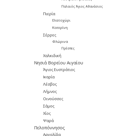
Παλαιός Άγιος Αθανάσιος
Πιερία
Ελατοχώρι
Κατερίνη
Σέρρες
Φλώρινα
Πρέσπες
Χαλκιδική
Νησιά Βορείου Αιγαίου
Άγιος Ευστράτιος
Ικαρία
Λέσβος
Λήμνος
Οινούσσες
Σάμος
Χίος
Ψαρά
Πελοπόννησος
Αργολίδα