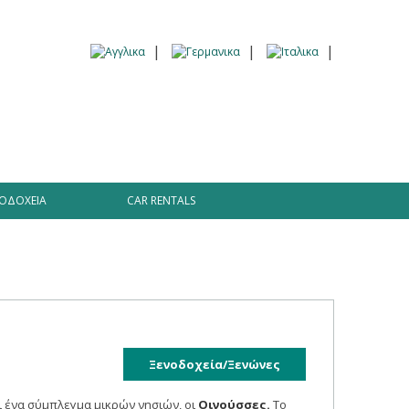
Πληροφορίες
Traveller’s tales Blog
ΟΔΟΧΕΊΑ
CAR RENTALS
Ξενοδοχεία/Ξενώνες
 ένα σύμπλεγμα μικρών νησιών, οι
Οινούσσες.
Το