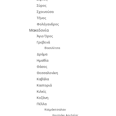
Σύρος
Σχοινούσα
Τήνος
Φολέγανδρος
Μακεδονία
Άγιο Όρος
Γρεβενά
Βασιλίτσα
Δράμα
Ημαθία
Θάσος
Θεσσαλονίκη
Καβάλα
Καστοριά
Κιλκίς
Κοζάνη
Πέλλα
Καϊμάκτσαλαν
Λουτράκι Αριδαίας