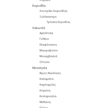
Κορινθία
Λουτράκι Κορινθίας
Ξυλόκαστρο
Τρίκαλα Κορινθίας
Λακωνία
Αρεόπολη
Γύθειο
Ελαφόνησος
Μαυροβούνι
Μονεμβασιά
Οίτυλο
Μεσσηνία
Άγιος Νικόλαος
Καλαμάτα
Καρδαμύλη
Κορώνη
Κυπαρισσία
Μεθώνη
Πύλος