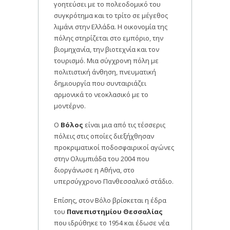
γοητεύσει με το πολεοδομικό του
συγκρότημα και το τρίτο σε μέγεθος
λιμάνι στην Ελλάδα. Η οικονομία της
πόλης στηρίζεται στο εμπόριο, την
βιομηχανία, την βιοτεχνία και τον
τουρισμό. Μια σύγχρονη πόλη με
πολιτιστική άνθηση, πνευματική
δημιουργία που συνταιριάζει
αρμονικά το νεοκλασικό με το
μοντέρνο.
Ο
Βόλος
είναι μια από τις τέσσερις
πόλεις στις οποίες διεξήχθησαν
προκριματικοί ποδοσφαιρικοί αγώνες
στην Ολυμπιάδα του 2004 που
διοργάνωσε η Αθήνα, στο
υπερσύγχρονο Πανθεσσαλικό στάδιο.
Επίσης, στον Βόλο βρίσκεται η έδρα
του
Πανεπιστημίου Θεσσαλίας
που ιδρύθηκε το 1954 και έδωσε νέα