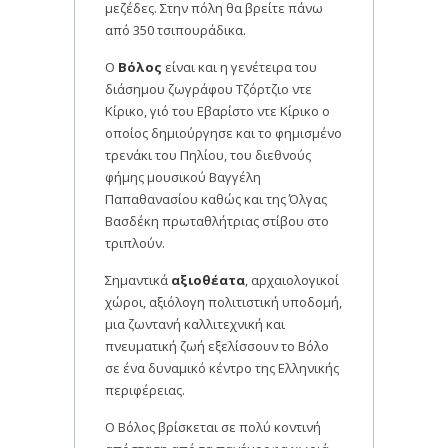
μεζέδες. Στην πόλη θα βρείτε πάνω
από 350 τσιπουράδικα.
Ο
Βόλος
είναι και η γενέτειρα του
διάσημου ζωγράφου Τζόρτζιο ντε
Κίρικο, γιό του Εβαρίστο ντε Κίρικο ο
οποίος δημιούργησε και το φημισμένο
τρενάκι του Πηλίου, του διεθνούς
φήμης μουσικού Βαγγέλη
Παπαθανασίου καθώς και της Όλγας
Βασδέκη πρωταθλήτριας στίβου στο
τριπλούν.
Σημαντικά
αξιοθέατα
, αρχαιολογικοί
χώροι, αξιόλογη πολιτιστική υποδομή,
μια ζωντανή καλλιτεχνική και
πνευματική ζωή εξελίσσουν το Βόλο
σε ένα δυναμικό κέντρο της Ελληνικής
περιφέρειας.
Ο Βόλος βρίσκεται σε πολύ κοντινή