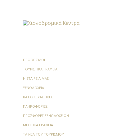
Μακρή 38, και ανήκει στο
Πανεπιστήμιο Θεσσαλίας.
Περιλαμβάνει μοναδικά στο
είδος τους εκθέματα της
λαογραφικής συλλογής του
σημαντικού ερευνητή.
Το Σπίτι με το
Τριαντάφυλλο:
Το Μουσείο-
ΠΡΟΟΡΙΣΜΟΊ
Πινακοθήκη της Χρυσούλας
Ζιώγα. Είναι το κόκκινο σπίτι στη
ΤΟΥΡΙΣΤΙΚΆ ΓΡΑΦΕΊΑ
συμβολή των οδών Βλαχάβα και
Η ΕΤΑΙΡΕΊΑ ΜΑΣ
Γαζή που είναι γνωστό στους
ΞΕΝΟΔΟΧΕΊΑ
ντόπιους σαν το “Σπίτι με το
τριαντάφυλλο”.
ΚΑΤΑΣΚΕΥΑΣΤΙΚΈΣ
ΠΛΗΡΟΦΟΡΊΕΣ
Εντομολογικό Μουσείο:
Το
Εντομολογικό Μουσείο Βόλου
ΠΡΟΣΦΟΡΈΣ ΞΕΝΟΔΟΧΕΊΩΝ
είναι μοναδικό στο είδος του
ΜΕΣΙΤΙΚΆ ΓΡΑΦΕΊΑ
στην Ελλάδα και ένα από τα
ΤΑ ΝΈΑ ΤΟΥ ΤΟΥΡΙΣΜΟΎ
καλύτερα των Βαλκανίων.