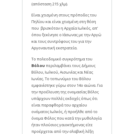
(απόσταση 215 χλμ).
Είναι χτισμένη στους πρόποδες του
Πηλίου και είναι χτισμένη στη θέση
που βρισκόταν η Αρχαία Ιωλκός, απ’
όπου ξεκίνησε ο Ιάσωνας με την Αργώ
και τους συντρόφους του για την
Αργοναυτική εκστρατεία.
Το πολεοδομικό συγκρότημα του
Βόλου
περιλαμβάνει τους Δήμους
Βόλου, Ιωλκού, Αισωνίας και Νέας
Ιωνίας. Το τοπωνύμιο του Βόλου
εμφανίστηκε γύρω στον 14ο αιώνα. Για
την προέλευση της ονομασίας Βόλος
υπάρχουν πολλές εκδοχές όπως ότι
είναι παραφθορά του αρχαίου
ονόματος Ιωλκός, ή προήλθε από το
όνομα Φόλος που κατά την μυθολογία
ήταν πλούσιος γαιοκτήμονας είτε
προέρχεται από την σλαβική λέξη