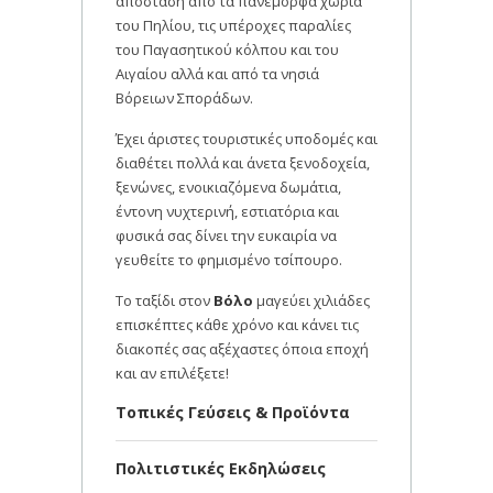
απόσταση από τα πανέμορφα χωριά
του Πηλίου, τις υπέροχες παραλίες
του Παγασητικού κόλπου και του
Αιγαίου αλλά και από τα νησιά
Βόρειων Σποράδων.
Έχει άριστες τουριστικές υποδομές και
διαθέτει πολλά και άνετα ξενοδοχεία,
ξενώνες, ενοικιαζόμενα δωμάτια,
έντονη νυχτερινή, εστιατόρια και
φυσικά σας δίνει την ευκαιρία να
γευθείτε το φημισμένο τσίπουρο.
Το ταξίδι στον
Βόλο
μαγεύει χιλιάδες
επισκέπτες κάθε χρόνο και κάνει τις
διακοπές σας αξέχαστες όποια εποχή
και αν επιλέξετε!
Τοπικές Γεύσεις & Προϊόντα
Πολιτιστικές Εκδηλώσεις
Ο
Βόλος
φημίζεται για τα