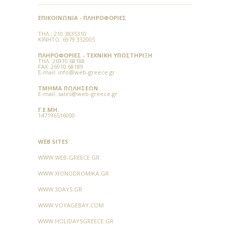
στην περιοχή.
ΕΠΙΚΟΙΝΩΝΊΑ - ΠΛΗΡΟΦΟΡΊΕΣ
ΕΚΚΛΗΣΙΕΣ
ΤΗΛ.:
210 3835310
Ιερός Ναός Αγίας Τριάδας:
Ο
ΚΙΝΗΤΌ: 6979 332005
Ιερός Ναός της Αγίας Τριάδας
ΠΛΗΡΟΦΟΡΊΕΣ - ΤΕΧΝΙΚΉ ΥΠΟΣΤΉΡΙΞΗ
διαθέτει μοναδικές αγιογραφίες
TΗΛ:
26910 68188
FAX:
26910 68189
που φιλοτέχνησε ο Γιώργος
E-mail:
info@web-greece.gr
Γουναρόπουλος. Βρίσκεται
ΤΜΉΜΑ ΠΩΛΉΣΕΩΝ
κοντά στο νοσοκομείο του
E-mail:
sales@web-greece.gr
Βόλου.
Γ.Ε.ΜΗ.
147196516000
Ιερός Ναός Κωνσταντίνου &
Ελένης:
Ο Ιερός Ναός
WEB SITES
Κωνσταντίνου και Ελένης
χτίστηκε το 1936 σε σχέδια του
WWW.WEB-GREECE.GR
αρχιτέκτονα Αριστοτέλη Ζάχου.
WWW.XIONODROMIKA.GR
Η περίτεχνη αρχιτεκτονική του
σε συνδυασμό με την θέση του
WWW.3DAYS.GR
στην παραλία του Βόλου, τον
WWW.VOYAGEBAY.COM
κατέστησαν σημείο αναφοράς
WWW.HOLIDAYSGREECE.GR
για την πόλη.