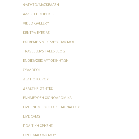
Περιλαμβάνει 35.000 έντομα
ΦΑΓΗΤΌ/ΔΙΑΣΚΈΔΑΣΗ
διαφόρων τάξεων.
ΆΛΛΕΣ ΕΠΙΧΕΙΡΉΣΕΙΣ
Τυπογραφικό Μουσείο:
Το
VIDEO GALLERY
τυπογραφικό μουσείο της
ΚΈΝΤΡΑ ΕΥΕΞΊΑΣ
εφημερίδας “Η Θεσσαλία” από το
1898 στεγάζεται σε μια αίθουσα
EXTREME SPORTS/ΕΞΟΠΛΙΣΜΌΣ
350 τετραγωνικών στην
TRAVELLER’S TALES BLOG
Βιομηχανική περιοχή του Βόλου
ΕΝΟΙΚΙΆΣΕΙΣ ΑΥΤΟΚΙΝΉΤΩΝ
και φιλοξενεί εκατό χρόνια
καθημερινής ιστορίας και
ΣΎΛΛΟΓΟΙ
τεχνολογίας.
ΔΕΛΤΊΟ ΚΑΙΡΟΎ
Σιδηροδρομικό Μουσείο
ΔΡΑΣΤΗΡΙΌΤΗΤΕΣ
Θεσσαλίας:
Το κτίριο του
ΕΝΗΜΈΡΩΣΗ ΧΙΟΝΟΔΡΟΜΙΚΆ
Σιδηροδρομικού Σταθμού
LIVE ΕΝΗΜΈΡΩΣΗ Χ.Κ. ΠΑΡΝΑΣΣΟΎ
ανεγέρθηκε το 1884 και η μορφή
του μένει αναλλοίωτη στο
LIVE CAMS
χρόνο. Στο σταθμό λειτουργεί
ΠΟΛΙΤΙΚΉ ΧΡΉΣΗΣ
μουσείο με σπάνιο υλικό από
την ιστορία των σιδηροδρόμων
ΌΡΟΙ ΔΙΑΓΩΝΙΣΜΟΎ