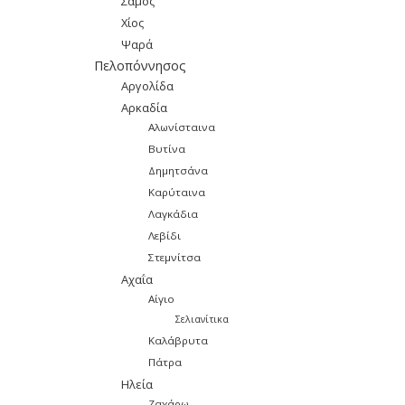
Σάμος
Χίος
Ψαρά
Πελοπόννησος
Αργολίδα
Αρκαδία
Αλωνίσταινα
Βυτίνα
Δημητσάνα
Καρύταινα
Λαγκάδια
Λεβίδι
Στεμνίτσα
Αχαΐα
Αίγιο
Σελιανίτικα
Καλάβρυτα
Πάτρα
Ηλεία
Ζαχάρω