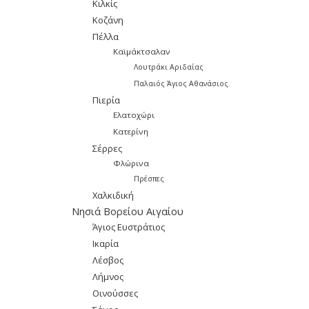
Κιλκίς
Κοζάνη
Πέλλα
Καϊμάκτσαλαν
Λουτράκι Αριδαίας
Παλαιός Άγιος Αθανάσιος
Πιερία
Ελατοχώρι
Κατερίνη
Σέρρες
Φλώρινα
Πρέσπες
Χαλκιδική
Νησιά Βορείου Αιγαίου
Άγιος Ευστράτιος
Ικαρία
Λέσβος
Λήμνος
Οινούσσες