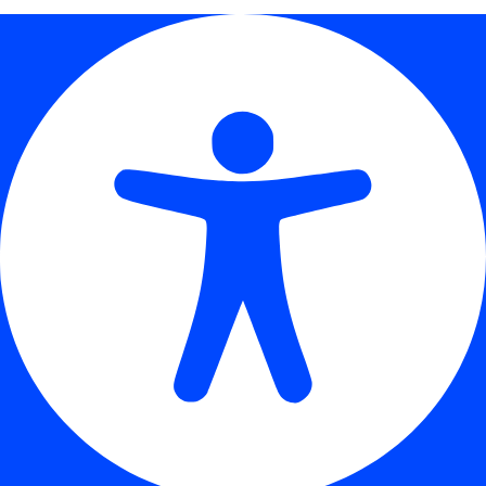
πρόποδες της Γορίτσας και είναι
από τις γραφικότερες της πόλης.
Ιερός Ναός ΑγίαςΤριάδας:
Η
Αγία Τριάδα βρίσκεται δίπλα στο
Αχιλλοπούλειο Νοσοκομείο
Βόλου και είναι ένα παρεκκλήσι
βυζαντινού ρυθμού. Στο
εσωτερικό της υπάρχουν
εικόνες του καλλιτέχνη
ζωγράφου Γουναρόπουλου.
ΑΡΧΑΙΟΛΟΓΙΚΟΙ ΧΩΡΟΙ
Επίσης σε πολύ κοντινή
απόσταση από τον Βόλο
βρίσκονται οι
Αρχαιολογικοί
χώροι Δημινίου, Σέσκλου,
Αρχαίας Δημητριάδας και
Νέας Αγχίαλου
.
Ο νεολιθικός οικισμός του