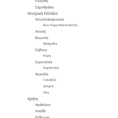
Ροδόπη
Σαμοθράκη
Κεντρική Ελλάδα
Αιτωλοακαρνανία
Άνω Χώρα Ναυπακτίας
Αττική
Βοιωτία
Αράχωβα
Εύβοια
Κύμη
Ευρυτανία
Καρπενήσι
Φωκίδα
Γαλαξίδι
Δελφοί
Ιτέα
Κρήτη
Ηράκλειο
Λασίθι
Ρέθυμνο